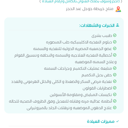
)
(
(احجز وسوف يصلك العنوان بالكامل وارقام العيادة
متاح خريطة جوجل عند الحجز
الخبرات والشهادات:
طبيب بشرى
دبلوم التغذيه الاكلينيكيه طب المنصوره
عضو الجمعيه المصريه الدوليه للتغذيه والسمنه
أخصائية التغذيه العلاجيه والسمنه والنحافه وتنسيق القوام
وعلاج السمنه الموضعيه
متابعة عمليات التكميم وجراحات السمنه
حقن بديل التكميم
تغذية مرضى السكر والضغط و الكلى والخلل الهرمونى والغدد
اضطرابات القولون
تكيسات المبايض ومقاومة الأنسولين
أنظمة غذائيه مرنه وقابله للتعديل وفق الظروف الصحيه للحاله
علاج الدهون الموضعيه وترهلات الجلد بالميزوثيرابى
مميزات العيادة