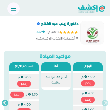
دكتورة زينب عبد الفتاح
(1 تقييم)
432
أخصائية التغذيه الاكلينيكيه
مواعيد العيادة
اليوم
غداً
(8/8)
السبت
لا توجد مواعيد
4:00 م
3:00 م
متاحة
إحجز
إحجز
4:30 م
إحجز
3:30 م
إحجز
4:00 م