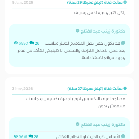
سألت فتاة (تبلغ عمرها 29 سنة)
9 June, 2026
باكل كتير وعيزه اخس بسرعه
دكتورة زينب عبد الفتاح
قد تكون حقن بديل التكميم اختيار مناسب
6550
26
بعد عمل التحاليل اللازمه والفحص الاكلينيكى للتأكد من عدم
وجود موانع لاستخدامها
سألت فتاة (تبلغ عمرها 27 سنة)
3 June, 2026
محتاجه اعرف التخسيس لازم باجهزة تخسيس و جلسات
مينفعش بدون
دكتورة زينب عبد الفتاح
الأساس هو الدايت او النظام الغذائي
9616
28