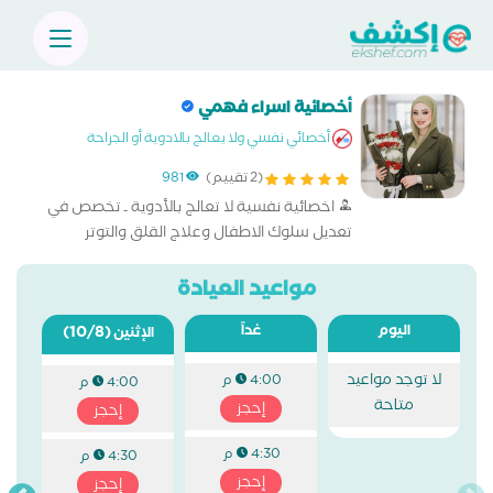
أخصائية اسراء فهمي
أخصائي نفسي ولا يعالج بالادوية أو الجراحة
(2 تقييم)
981
اخصائية نفسية لا تعالج بالأدوية ـ تخصص في
تعديل سلوك الاطفال وعلاج القلق والتوتر
النفسي والاكتئاب - حل المشكلات الأسرية
والعاطفية
مواعيد العيادة
اليوم
غداً
(10/8)
الإثنين
لا توجد مواعيد
4:00 م
4:00 م
متاحة
إحجز
إحجز
4:30 م
4:30 م
إحجز
إحجز