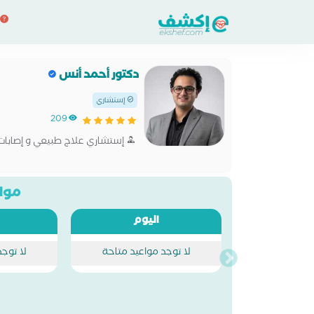
دكتور أحمد أنس
إستشاري
209
إستشاري علاج طبيعي و إصابا
مواع
اليوم
لا توجد مواعيد متاحة
لا توج