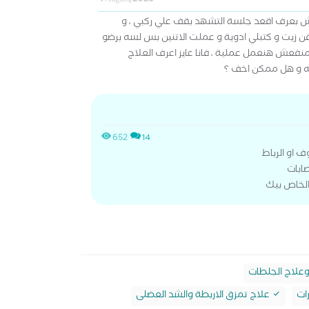
4 August, 2026
 بعرف اقعد جلسة التشهد بقف علي ركبي ، و
 زيت و كتبلي ادوية و عملت الاتنين بس لسه برضو
منفعش هنعمل عملية ، فانا عايز اعرف العلاج
ه و هل ممكن اخف ؟
652
14
او الرباط
ابات
الخاص بيك
وعلاج الجلطات
ات
علاج تمزق الاربطة والشد العضلى