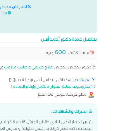
احجز الان مجانا 
الكش
تفاصيل عيادة دكتور أحمد أنس
600
سعر الكشف:
جنيه
دكتور تخصص تخصص
علاج طبيعي واصابات ملاعب
في
مدينة نصر
: مصطفى النحاس أعلى نوح للأثاث[...]
)
(
(احجز وسوف يصلك العنوان بالكامل وارقام العيادة
متاح خريطة جوجل عند الحجز
الخبرات والشهادات:
رئيس الجهاز الطبي ل
الخليجية (كده قدم كرهة يد_تنس طاولة) و مدرس العلا