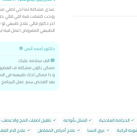
سأل رجل (يبلغ عمره 37 سنة)
عندي مشكلة لما اجي اصلي مش
روحت كشفت فيه اللي قالي حقن
اخر دكتور قالي علاج طبيعي لو 
الطبيعي المفروض اعمل فيه اي
دكتور أحمد أنس
الف سلامه عليك
ممكن تكون مشكله ف الغضروف 
و دا ممكن احك طبيعيه فى الاص
بعد الفحص بيتم عمل البرنامج 
الحجامة العلاجية
الشلل بأنواعه
تاهيل اصابات المخ والاعصاب 
نة الركبة
عرق النسا
علاج أمراض المفاصل
علاج الام الفقر