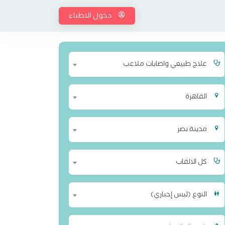
دخول الاطباء
علاج طبيعي واصابات ملاعب
القاهرة
مدينة نصر
كل الالقاب
النوع (ليس إجباري)