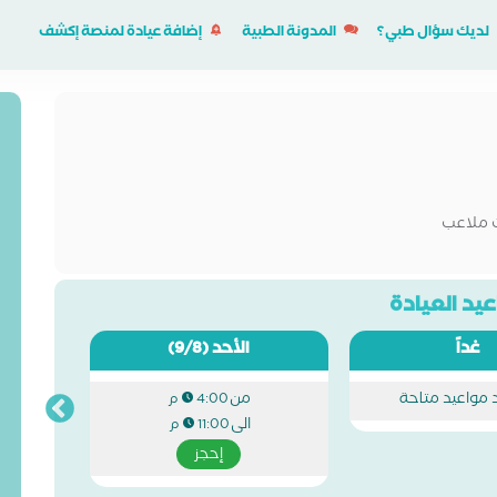
لديك سؤال طبي؟
المدونة الطبية
إضافة عيادة لمنصة إكشف
ت ملاعب
يد العيادة
غداً
الأحد
(9/8)
د مواعيد متاحة
من
4:00 م
الى
11:00 م
إحجز