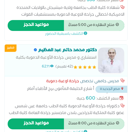
350
سعر الكشف:
جنيه
شهادة كلية الطب بجامعة ولاية ميشيجان بالولايات المتحدة
الامريكية اخصائى جراحة الاوعية الدموية بمستشفيات القوات
المسلحة والجوي التخصصي عضو الجمعية المصرية لجراحة الاوعية
مواعيد الحجز
متاح النهاردة من 5:00 مساءً
الدموية والقسطرة التداخلية ماجستير جراحة الاوعية الدموية بكلية
الكشف باسبقية الحضور
الطب بالقوات المسلحة
مميز
دكتور محمد حاتم عبد العظيم
استشاري و مدرس جراحة الأوعية الدموية بكلية
الطب جامعة عين شمس عضو الجمعية لاوروبية
(42 تقييم)
6271
لجراحات لاوعية الدموية
مدرس جامعي تخصص
جراحة اوعية دموية
أ شارع الخليفة المأمون برج الأطباء أمام
مصر الجديدة
سوق العصر أعلي صيدلية الميري و جولي للبصريات
...
600
سعر الكشف:
جنيه
دكتوراه جراحة الأوعية الدموية كلية الطب جامعة عين شمس.
عضو كلية الملكية للجراحين بلندن ماجستير جراحة العامة كلية الطب
جامعة عين شمس مدرس جراحة الأوعية الدموية بكلية الطب
مواعيد الحجز
متاح النهاردة من 8:00 مساءً
جامعة عين شمس