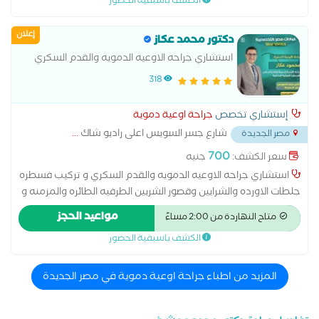
الكشف باسبقية الحضور
إعلان
دكتور محمد عكاز
استشاري جراحه الاوعيه الدمويه والقدم السكري
318
إستشاري تخصص
جراحة اوعية دموية
شارع جسر السويس اعلى راديو شاك
...
مصر الجديدة
700
سعر الكشف:
جنيه
استشاري جراحه الاوعيه الدمويه والقدم السكري و تركيب فسطره
جلطات الاورده والشرايين وقصور الشريين الطرفيه الطائره والمزمنه و
علاج مرض القد السكري و علاج الدوالي الساقيين بدون جراحه
مواعيد الحجز
متاح النهاردة من 2:00 مساءً
وجلطات الاورده السطحيه والعميقه
الكشف باسبقية الحضور
المزيد من اطباء جراحة اوعية دموية في مصر الجديدة