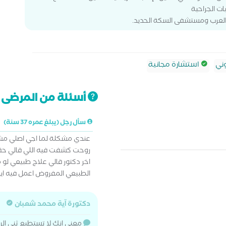
ت الجراحية
العرب ومستشفى السكة الحديد.
ني
استشارة مجانية
أسئلة من المرضى ت
سأل رجل (يبلغ عمره 37 سنة)
عندي مشكلة لما اجي اصلي مش
روحت كشفت فيه اللي قالي حقن
اخر دكتور قالي علاج طبيعي لو 
الطبيعي المفروض اعمل فيه اي
دكتورة آية محمد شعبان
معنى إنك لا تستطيع ثني الر