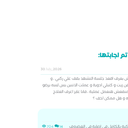
م اجابتها:
30 July, 2026
 بعرف اقعد جلسة التشهد بقف علي ركبي ، و
 زيت و كتبلي ادوية و عملت الاتنين بس لسه برضو
منفعش هنعمل عملية ، فانا عايز اعرف العلاج
ه و هل ممكن اخف ؟
كبة بالكامل في إصابة في الغضروف
704
14