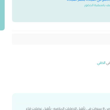
وادفع في العيادة بسعر العيادة
ف باسبقية الحضور
ي
الدقي
ماجستير العلاج الطبيعي جامعة القاهرة-خبرة أكثر من 8 سنوات في تأهيل الإصابات الرياضيه -تأهيل عضلات قاع