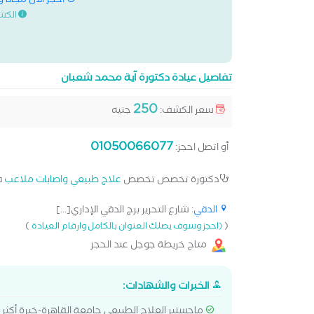
احجز الان مجانا 
الكش
تفاصيل عيادة دكتورة آية محمد شعبان
250
سعر الكشف:
جنيه
01050066077
أو اتصل احجز:
دكتورة تخصص تخصص
علاج طبيعي واصابات ملاعب
ف
الدقي
: شارع التحرير برج الدقي الإداري[...]
)
(
(احجز وسوف يصلك العنوان بالكامل وارقام العيادة
متاح خريطة جوجل عند الحجز
الخبرات والشهادات: