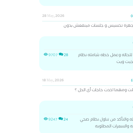
28 May, 2026
باجهزة تخسيس و جلسات مينفعش بدون
للحاله وعمل خطه شامله نظام
9707
28
رجيت ويت
18 May, 2026
لت ومهما اخدت حاجات أى الحل ؟
اله والتأكد من تناول نظام صحي
9247
24
يه والسعرات المطلوبه