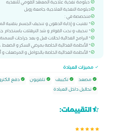
‎ دبلومة تغذية علاجية المعهد القومي للتغذيه
‎دبلومة التغذية العلاجية جامعة زويل
‎ متخصصة في :
‎* تفتيت و إذابة الدهون و تنحيف الجسم بتقنية الميزوثيرابي
‎ * تنحيف و نحت القوام و شد الترهلات باستخدام جلسات التخسيس الموضعي بالموجات
‎ * البرامج الغذائية لحالات قبل و بعد جراحات السمنة
‎* الأنظمة الغذائية الخاصة بمرضي السكر و الضغط ، القلب ، الكوليسترول ، أمراض الكبد وامراض الكلى والاورام .
‎* الأنظمة الغذائية الخاصة بالحوامل و المرضعات و أمراض سوء التغذية لدي الأطفال و البالغين و كبار السن ...
مميزات العيادة
مصعد
تكييف
تلفزيون
دفع الكترو
تحاليل داخل العيادة
التقييمات: