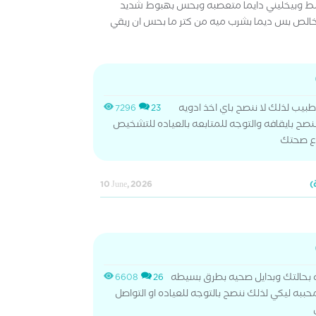
غلط وبيخليني دايما متعصبه وبحس بهبوط شديد
الص بس ديما بشرب ميه من كتر ما بحس ان ريقي
بيب لذلك لا ننصح باي اخذ ادويه
7296
23
صح بايقافه والتوجه للمتابعه بالعياده للتشخيص
 ع صحتك
10 June, 2026
بحالتك وبدايل صحيه بطرق بسيطه
6608
26
به ليكي لذلك ننصح بالتوجه للعياده او التواصل