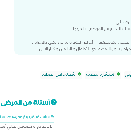
ني
استشارة مجانية
اشعة داخل العيادة
أسئلة من المرضى ت
سألت فتاة (تبلغ عمرها 25 سنة)
نا باخد دواء تخسيس بقالي أسبو