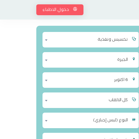
دخول الاطباء
تخسيس وتغذية
الجيزة
6 اكتوبر
كل الالقاب
النوع (ليس إجباري)