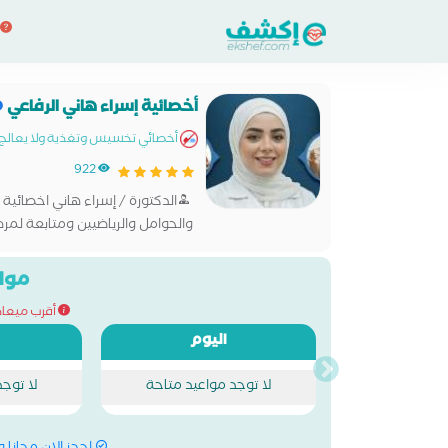
أخصائية إسراء هاني الرفاعي
أخصائي تخسيس وتغذية ولا يعالج با
922
‎الدكتورة / إسراء هاني اخصائية
والحوامل والرياضيين ومتابعة لمر
والضغط ومقاومة الأنسولين وتك
مواع
أقرب ميعاد للحج
اليوم
لا توجد مواعيد متاحة
لا توج