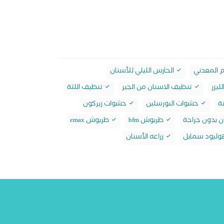
م المعدني
الحارس الليلي للأسنان
ليزر
تنظيف الاسنان من الجير
تنظيف اللثة
ة
حشوات البورسلين
حشوات زيركون
ان بدون جراحة
طربوش bfm
طربوش emax
ليود سمايل
زراعه الأسنان