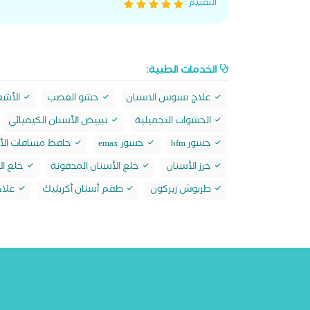
التقييم :
الخدمات الطبية:
علاج تسوس الاسنان
حشو العصب
الأشع
الحشوات التجميلية
تبييض الأسنان الكيميائي
جسور bfm
جسور emax
حافظ مسافات الأ
خرز الأسنان
خلع الأسنان المدفونة
خلع ال
طربوش زيركون
طقم أسنان أكريليك
علاج