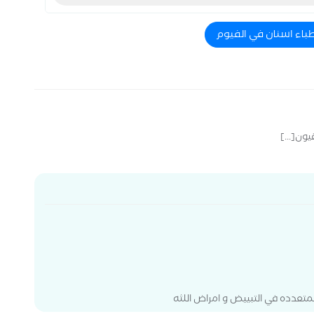
طباء اسنان في الفيوم
يون[...]
لمتعدده في التبييض و امراض اللثه