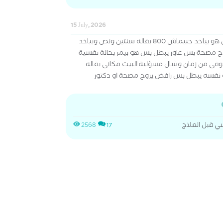
15 July, 2026
عاوزة دكتور لابني لعلاج الادمان هو بياخد جبيماش 800 بقاله سنتين ونص وبياخد
 مصحة بس عاوز يبطل بس هو بيمر بحالة نفسية
توفي من زمان وشال مسؤلية البيت مكاني بقاله
ي قبل العلاج
2568
17