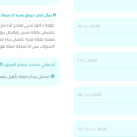
سأل شاب (يبلغ عمره 27 سنة)
16 June, 2025
حشيش بقاله سنين ورافض يروح
صعبه بقاله فترة علشان بباه م
5سنوات بس انا شايلة معاه هو نفسه يبطل بس رافض يروح مصحة او دكتور
1 May, 2025
أخصائي محمد عصام العجوز
ممكن نبداء معاه تأهيل نفس
26 April, 2025
15 February, 2025