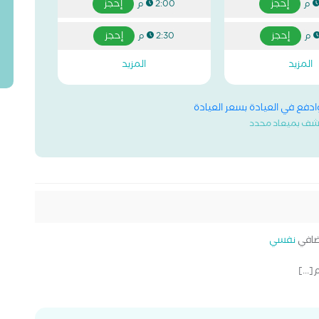
إحجز
إحجز
2:00 م
إحجز
إحجز
2:30 م
المزيد
المزيد
وادفع في العيادة بسعر العيادة
شف بميعاد محدد
افي
نفسي
...]