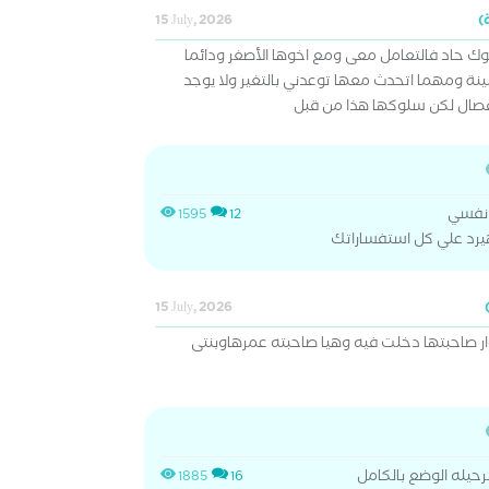
15 July, 2026
ولديها سلوك حاد فالتعامل معى ومع اخوها الأصغر ودائما
 ومهما اتحدث معها توعدني بالتغير ولا يوجد
انفصال لكن سلوكها هذا من قبل
 نفسي
1595
12
يرد علي كل استفساراتك
15 July, 2026
ار صاحبتها دخلت فيه وهيا صاحبته عمرهاوبنتى
حيله الوضع بالكامل
1885
16