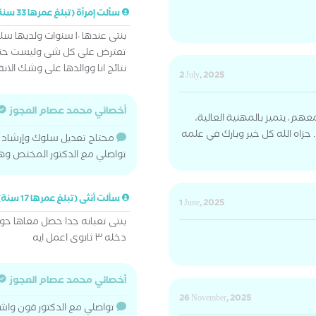
سألت إمرأة (تبلغ عمرها 33 سنة)
بنتى عندها ١٠ سنوات 
تعترض على كل شى وليست حنينة
نتائج انا ووالدها على وشك ال
2 July, 2025
أخصائي محمد عصام العجوز
هم، يتميز بالمهنية العالية،
. جزاه الله كل خير وبارك في علمه
محتاج تعديل سلوك وإرشاد
تواصلي مع الدكتور المختص وه
سألت أنثى (تبلغ عمرها 17 سنة)
1 June, 2025
بنتى تعبانه جدا حصل معاها حو
دخله ٣ ثانوى اعمل ايه
أخصائي محمد عصام العجوز
26 November, 2025
تواصلي مع الدكتور فون واشر