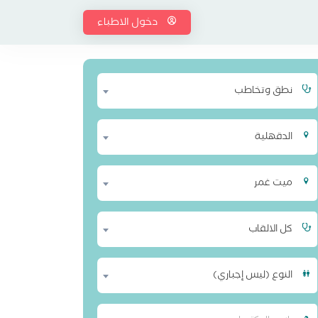
دخول الاطباء
نطق وتخاطب
الدقهلية
ميت غمر
كل الالقاب
النوع (ليس إجباري)