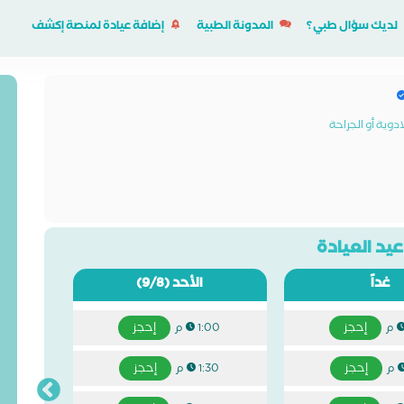
لديك سؤال طبي؟
المدونة الطبية
إضافة عيادة لمنصة إكشف
وية أو الجراحة
يد العيادة
غداً
الأحد
(9/8)
إحجز
إحجز
1:00 م
إحجز
إحجز
1:30 م