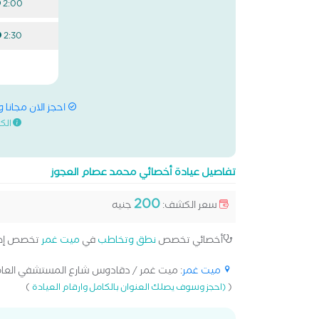
2:00 م
2:30 م
احجز الان مجانا 
الك
تفاصيل عيادة أخصائي محمد عصام العجوز
200
سعر الكشف:
جنيه
أخصائي تخصص
نطق وتخاطب
في
ميت غمر
تخصص إض
ميت غمر
: ميت غمر / دقادوس شارع المستشفي العام[
)
(
(احجز وسوف يصلك العنوان بالكامل وارقام العيادة