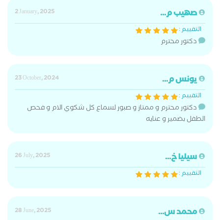
صهيب م...
2 January, 2025
التقييم :
دكتور محترم
يونس م...
23 October, 2024
التقييم :
دكتور محترم و ممتاز و صبور لسماع كل شكوي الام و فحص
الطفل بضمير و عنايه
سيليا خ...
26 July, 2025
التقييم :
محمد س...
28 June, 2025