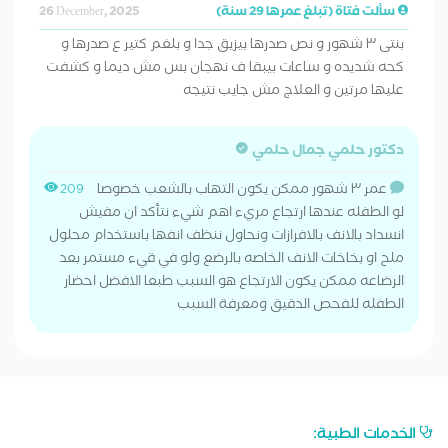
سألت فتاة (تبلغ عمرها 29 سنة)
26 December, 2025
بنتى ٣ شهور و نص صدرها بيزيق جدا و بلغم كتير ع صدرها و
كحه شديده و ساعات بيبقا ف نهجان بس مش ديما و كشفت
عليها مرتين و العلاج مش جايب نتيجه
دكتور حلمي جمال حلمي
عمر ٣ شهور ممكن يكون التهاب بالشعب خصوصا
209
لو الطفله عندها ارتجاع مريء اهم شيء نتأكد ان مفيش
انسداد بالانف بالافرازات ونحاول ننظف انفها باستخدام محلول
ملح او بخاخات الانف الخاصه بالرضع ولو في قيء مستمر بعد
الرضاعه ممكن يكون الارتجاع هو السبب طبعا الافضل احضار
الطفله للفحص الدقيق ومعرفة السبب
الخدمات الطبية: