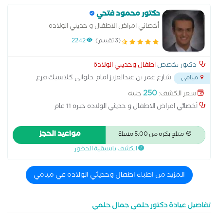
دكتور محمود فتحي
أخصائي امراض الاطفال و حديثي الولاده
(3 تقييم)
2242
دكتور تخصص
اطفال وحديثي الولادة
شارع عمر بن عبدالعزيز امام حلواني كلاسيك فرع
ميامي
جمال عبد الناصر - ميامي
...
250
سعر الكشف:
جنيه
أخصائي امراض الاطفال و حديثي الولاده خبره 11 عام
مواعيد الحجز
متاح بكرة من 5:00 مساءً
الكشف باسبقية الحضور
المزيد من اطباء اطفال وحديثي الولادة في ميامي
تفاصيل عيادة دكتور حلمي جمال حلمي