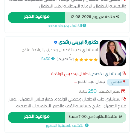
اخصائي طب الاطفال وحديثي الولادة. أخصائي الاضطرابات العصبية
والنفسية للاطفال. الزمالة البريطانية لطب الاطفال
مواعيد الحجز
متاحة من يوم 2026-08-12
الكشف بميعاد محدد
دكتورة ايرينى رشدى
استشاري طب الاطفال وحديثى الولادة علاج
حساسية صدر الأطفال علاج أمراض دم الاطفال
(57 تقييم)
5450
علاج ومتابعة الاطفال المبتسرين وناقصى النمو
توافر التطعيمات الاساسيه والأضافية
إستشاري تخصص
اطفال وحديثي الولادة
جمال عبد الناصر
...
ميامي
250
سعر الكشف:
جنيه
استشاري طب الاطفال وحديثى الولادة. جهاز قياس الصفراء . جهاز
علاج الصفراء . علاج حساسية الأنف والصدر. التطعيمات الاضافيه.
استشاري رضاعة طبيعية . علاج الحرارة المتكررة. متابعة المبتسرين
مواعيد الحجز
متاحة النهاردة من 7:00 مساءً
والخدج. جميع امراض دم الاطفال
الكشف باسبقية الحضور