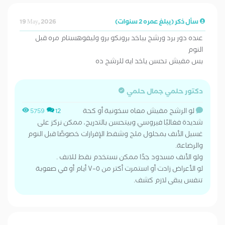
سأل ذكر (يبلغ عمره 2 سنوات)
19 May, 2026
عنده دور برد ورشح بياخد برونكو برو وليفوهستام مره قبل
النوم
بس مفيش تحسن ياخد ايه للرشح ده
دكتور حلمي جمال حلمي
لو الرشح مفيش معاه سخونية أو كحة
5759
12
شديدة فغالبًا فيروسي وبيتحسن بالتدريج، ممكن نركز على
غسيل الأنف بمحلول ملح وشفط الإفرازات خصوصًا قبل النوم
والرضاعة.
ولو الأنف مسدود جدًا ممكن نستخدم نقط للانف .
لو الأعراض زادت أو استمرت أكتر من ٥–٧ أيام أو في صعوبة
تنفس يبقى لازم كشف.