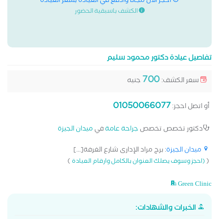
احجز الان مجانا وادفع في العيادة بسعر العيادة
الكشف باسبقية الحضور
تفاصيل عيادة دكتور محمود سليم
700
سعر الكشف:
جنيه
01050066077
أو اتصل احجز:
دكتور تخصص تخصص
جراحة عامة
في
ميدان الجيزة
ميدان الجيزة
: برج مراد الإدارى شارع الغرفة[...]
)
(
(احجز وسوف يصلك العنوان بالكامل وارقام العيادة
Green Clinic
الخبرات والشهادات: