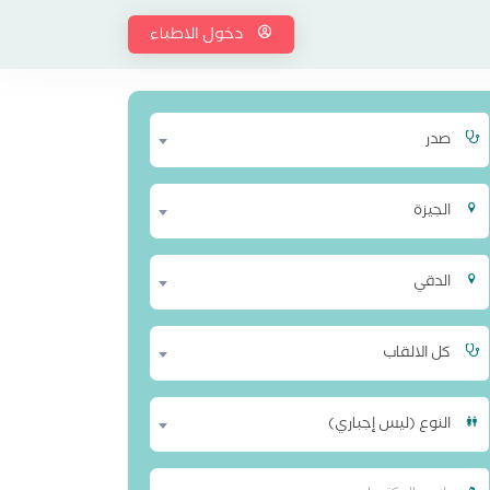
دخول الاطباء
صدر
الجيزة
الدقي
كل الالقاب
النوع (ليس إجباري)