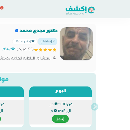
دكتور مجدي محمد
إختيار ممتاز
إستشاري
(52 تقييم)
7847
استشاري الباطنة العامة بميتش
مواع
اليوم
من
من
11:00 ص
الى
ال
11:45 م
إحجز