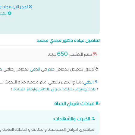
احجز الان مجانا 
الكش
تفاصيل عيادة دكتور مجدي محمد
650
سعر الكشف:
جنيه
دكتور تخصص تخصص
صدر
في
الدقي
تخصص إضافي
حس
الدقي
: شارع التحرير بالدقي امام محطة مترو البحوث[...
)
(
(احجز وسوف يصلك العنوان بالكامل وارقام العيادة
عيادات شريان الحياة
الخبرات والشهادات:
استشاري امراض الحساسية والمناعة و الباطنة العامة 