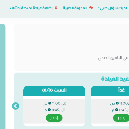
لديك سؤال طبي؟
المدونة الطبية
إضافة عيادة لمنصة إكشف
في التامين الصحي
يد العيادة
غداً
السبت
(8/8)
من
11:00 ص
11:00 ص
ى
الى
11:45 م
11:45 م
إحجز
إحجز