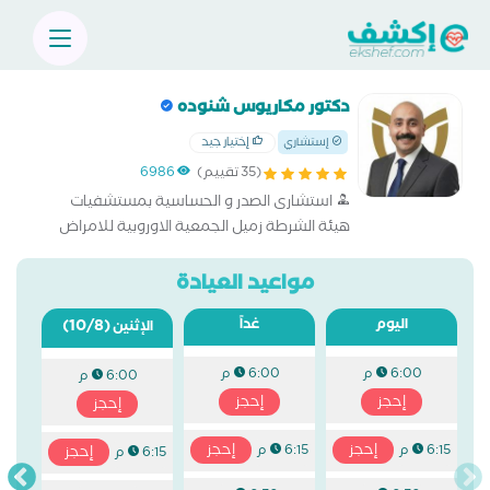
دكتور مكاريوس شنوده
إختيار جيد
إستشاري
(35 تقييم)
6986
استشارى الصدر و الحساسية بمستشفيات
هيئة الشرطة زميل الجمعية الاوروبية للامراض
الصدرية د.زمالة مصرية بالامراض الصدرية
مواعيد العيادة
اليوم
غداً
(10/8)
الإثنين
6:00 م
6:00 م
6:00 م
إحجز
إحجز
إحجز
إحجز
إحجز
6:15 م
6:15 م
إحجز
6:15 م