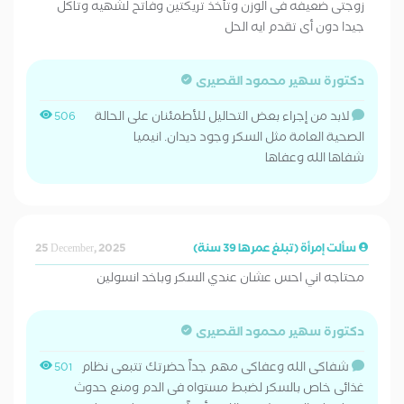
زوجتى ضعيفه فى الوزن وتأخذ تريكتين وفاتح لشهيه وتاكل
جيدا دون أى تقدم ايه الحل
دكتورة سهير محمود القصيرى
لابد من إجراء بعض التحاليل للأطمئنان على الحالة
506
الصحية العامة مثل السكر وجود ديدان. انيميا
شفاها الله وعفاها
سألت إمرأة (تبلغ عمرها 39 سنة)
25 December, 2025
محتاجه اني احس عشان عندي السكر وباخد انسولين
دكتورة سهير محمود القصيرى
شفاكى الله وعفاكى مهم جداً حضرتك تتبعى نظام
501
غذائى خاص بالسكر لضبط مستواه فى الدم ومنع حدوث