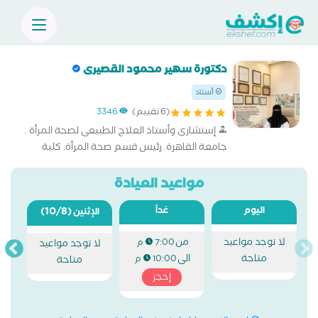
دكتورة سهير محمود القصيرى
أستاذ
(6 تقييم)
3346
إستشارى وأستاذ العلاج الطبيعى لصحة المرأة .
جامعة القاهرة. رئيس قسم صحة المرأة. كلية
العلاج الطبيعى. جامعة القاهرة. إستشارى العلاج
الطبيعى والتغذية العلاجية وعلاج السمنة
مواعيد العيادة
والنحافة. تنسيق القوام اللاجراحى. (العيادة
اليوم
غداً
(10/8)
مخصصة للسيدات والأطفال فقط
الإثنين
لا توجد مواعيد
من
7:00 م
لا توجد مواعيد
متاحة
الى
10:00 م
متاحة
إحجز