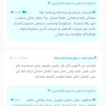
دكتورة سهير محمود القصيرى
السلام عليكم ورحمة الله وبركاته. اولاً
2495
5
شفاكى الله وعفاكى. طبعاً ممكن جداً. نظام غذائى يتناسب
مع حالة حضرتك. مجهودك ومناسب لخفض مستوى السكر
بالدم مع تمرينات التنفس و تمرينات أخرى مناسبة سواء
هوائية أو مقاومة. ربنا معاكى
سأل شاب (يبلغ عمره 22 سنة)
10 April, 2026
انااحمد من أكتوبر باكل كل حابس ظروف مش مساعده عايز
اتخن مش عارف وزني مش بيزيد خالص ممكن اعرف ايه حل
بس علشان مش معايا فلوس اكشف وشكرا
دكتورة سهير محمود القصيرى
مطلوب عمل تحاليل ضرورى. سكر تراكمي. صائم
539