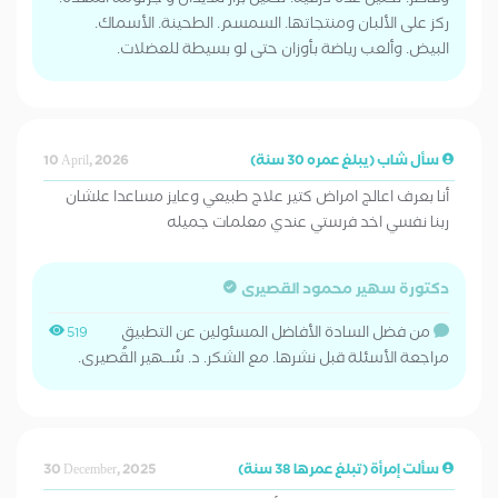
وفاطر. تحليل غدة درقية. تحليل براز للديدان و جرثومة المعدة.
ركز على الألبان ومنتجاتها. السمسم. الطحينة. الأسماك.
البيض. وألعب رياضة بأوزان حتى لو بسيطة للعضلات.
سأل شاب (يبلغ عمره 30 سنة)
10 April, 2026
أنا بعرف اعالج امراض كتير علاج طبيعي وعايز مساعدا علشان
ربنا نفسي اخد فرستي عندي معلمات جميله
دكتورة سهير محمود القصيرى
من فضل السادة الأفاضل المسئولين عن التطبيق
519
مراجعة الأسئلة قبل نشرها. مع الشكر. د. سُــهير القُصيرى.
سألت إمرأة (تبلغ عمرها 38 سنة)
30 December, 2025