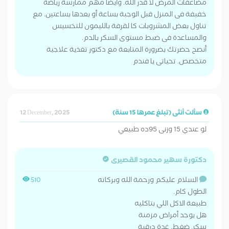
مضاعفات المرض لا قدر الله. وأيضاً مهم ممارسة رياضة
خفيفة فى المنزل قبل الوجبة بساعة أو بعدها بساعتين. مع
تناول بعض المشروبات كا لقرفة بالليمون للتخسيس
والمساعدة فى ضبط مستوى السكر بالدم.
أنصح حضرتك بضرورة المتابعة مع دكتور تغذية علاجية
متخصص. تحياتى يا فندم
سألت أنثى (تبلغ عمرها 15 سنة)
12 December, 2025
لو عندي 15 وزنى 95ده طبيعي
دكتورة سهير محمود القصيرى
السلام عليكم ورحمة الله وبركاته
510
الطول كام.
طبيعة الاكل اللي بتاكليه
هل يوجد أمراض مزمنة
سكر. ضغط. غدة درقية