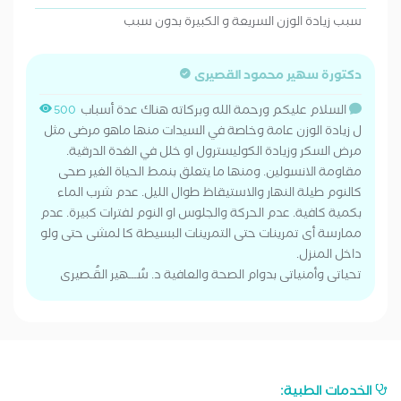
سبب زيادة الوزن السريعة و الكبيرة بدون سبب
دكتورة سهير محمود القصيرى
السلام عليكم ورحمة الله وبركاته هناك عدة أسباب
500
ل زيادة الوزن عامة وخاصة في السيدات منها ماهو مرضى مثل
مرض السكر وزيادة الكوليسترول او خلل في الغدة الدرقية.
مقاومة الانسولين. ومنها ما يتعلق بنمط الحياة الغير صحى
كالنوم طيلة النهار والاستيقاظ طوال الليل. عدم شرب الماء
بكمية كافية. عدم الحركة والجلوس او النوم لفترات كبيرة. عدم
ممارسة أى تمرينات حتى التمرينات البسيطة كا لمشى حتى ولو
داخل المنزل.
تحياتى وأمنياتى بدوام الصحة والعافية د. سُـــهير القُـصيرى
الخدمات الطبية: