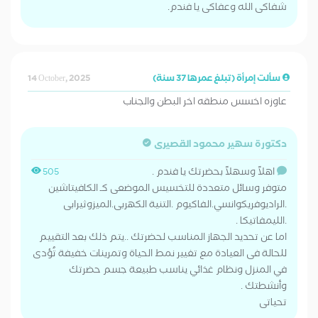
شفاكى الله وعفاكى يا فندم.
سألت إمرأة (تبلغ عمرها 37 سنة)
14 October, 2025
عاوزه اخسس منطقه اخر البطن والجناب
دكتورة سهير محمود القصيرى
اهلاً وسهلاً بحضرتك يا فندم .
505
متوفر وسائل متعددة للتخسيس الموضعى كـ الكافيتاشين
.الراديوفريكوانسي.الفاكيوم .التنية الكهربى.الميزوثيرابى
.الليمفاتيكا .
اما عن تحديد الجهاز المناسب لحضرتك ..يتم ذلك بعد التقييم
للحالة فى العيادة مع تغيير نمط الحياة وتمرينات خفيفة تُؤدى
في المنزل ونظام غذائي يناسب طبيعة جسم حضرتك
وأنشطتك .
تحياتى