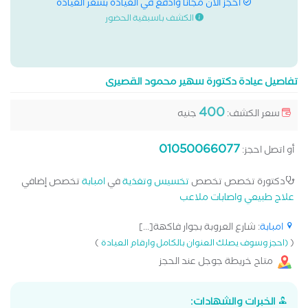
احجز الان مجانا وادفع في العيادة بسعر العيادة
الكشف باسبقية الحضور
تفاصيل عيادة دكتورة سهير محمود القصيرى
400
سعر الكشف:
جنيه
01050066077
أو اتصل احجز:
دكتورة تخصص تخصص
تخسيس وتغذية
في
امبابة
تخصص إضافي
علاج طبيعي واصابات ملاعب
امبابة
: شارع العروبة بجوار فاكهة[...]
)
(
(احجز وسوف يصلك العنوان بالكامل وارقام العيادة
متاح خريطة جوجل عند الحجز
الخبرات والشهادات: