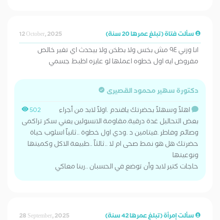
سألت فتاة (تبلغ عمرها 20 سنة)
12 October, 2025
انا وزني ٩٤ مش بخس ولا بطخن ولا بيحدث اي تغير خالص
مفروض ايه اول خطوه اعملها لو عايزه اظبط جسمي
دكتورة سهير محمود القصيرى
اهلاً وسهلاً بحضرتك يافندم .اولاً لابد من أجراء
502
بعض التحاليل غدة درقية.مقاومة الانسولين يعني سكر تراكمى
وصائم وفاطر .فيتامين د .ودي اول خطوة ..ثانياً اسلوب حياة
حضرتك هل هو نمط صحى ام لا ..ثالثاً ..طبيعة الاكل وكميتها
ونوعيتها
حاجات كتير لابد وأن توضع في الحسبان ..ربنا معاكي
سألت إمرأة (تبلغ عمرها 42 سنة)
28 September, 2025