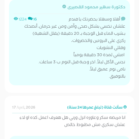
دكتورة سهير محمود القصيرى
أهلا وسهلا بحضرتك يا فندم
1224
16
علشان تخسي بشكل صحى وآمن ومن غير حرمان، أنصحك
بـشرب ​الماء قبل الوجبة بـ 20 دقيقة (يقلل الشهية)
​ركزي على البروتين والخضروات،
وقللي النشويات
​ امشي لمدة 30 دقيقة يومياً
​تجنبى الأكل ليلاً. اخر وجبة قبل النوم ب 3 ساعات.
​نامى نوم عميق ليلاً.
​بالتوفيق.
سألت فتاة (تبلغ عمرها 24 سنة)
17 April, 2026
انا مريضه سكر وعاوزه انزل وزني هل هعرف اعمل كده او لاء
عشان سكري مش مظبوط خالص