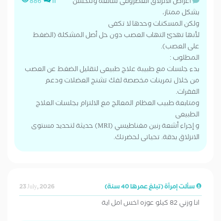
أعراض الانزلاق الغضروفى شائعة وتتحسن
886
11
بشكل ممتاز،
ولكن المسكنات وحدها لا تكفى
لأنها تهدئ التهاب العصب دون حل أصل المشكلة (الضغط
على العصب).
​المطلوب :
​بدء جلسات مع طبيبة علاج طبيعى لتقليل الضغط عن العصب
من خلال تمرينات مخصصة لفك تشنج العضلات ودعم
الفقرات.
ومتابعة طبيب العظام المعالج مع الالتزام بجلسات العلاج
الطبيعى
و إجراء أشعة رنين مغناطيسي (MRI) حديثة لتحديد مستوى
الانزلاق بدقة. تحياتى لحضرتك.
سألت إمرأة (تبلغ عمرها 40 سنة)
23 July, 2026
انا وزني 82 كيلو عوزه اخس امل اية