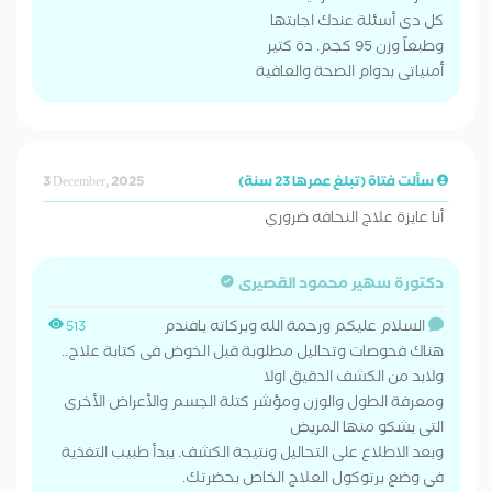
كل دى أسئلة عندك اجابتها
وطبعاً وزن 95 كجم. دة كتير
أمنياتى بدوام الصحة والعافية
سألت فتاة (تبلغ عمرها 23 سنة)
3 December, 2025
أنا عايزة علاج النحافه ضروري
دكتورة سهير محمود القصيرى
السلام عليكم ورحمة الله وبركاته يافندم
513
هناك فحوصات وتحاليل مطلوبة قبل الخوض فى كتابة علاج..
ولابد من الكشف الدقيق اولا
ومعرفة الطول والوزن ومؤشر كتلة الجسم والأعراض الأخرى
التى يشكو منها المريض
وبعد الاطلاع على التحاليل ونتيجة الكشف. يبدأ طبيب التغذية
فى وضع برتوكول العلاج الخاص بحضرتك.