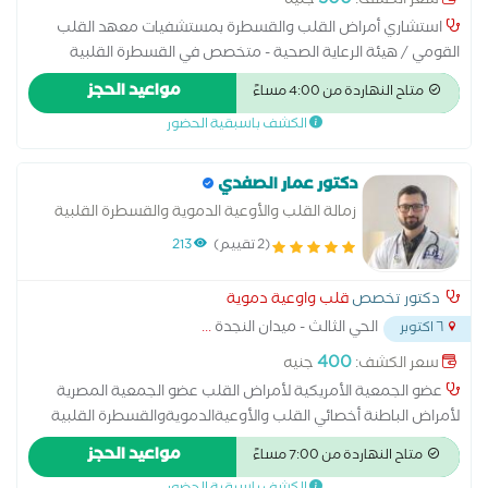
500
سعر الكشف:
جنيه
استشاري أمراض القلب والقسطرة بمستشفيات معهد القلب
القومي / هيئة الرعاية الصحية - متخصص في القسطرة القلبية
والموجات الصوتية على القلب. ‎الزمالة المصرية لامراض القلب
مواعيد الحجز
متاح النهاردة من 4:00 مساءً
والاوعية الدموية - الزمالة المصرية لعلاج القلب التداخلي - البورد
الكشف باسبقية الحضور
المصري للموجات الصوتية على القلب - عضو الجمعية المصرية
والأوروبية لأمراض قلب. ‎عيادة مجهزة بالكامل: رسم قلب عادي -
موجات صوتية ( ايكو) بالغين - متابعة نبضات القلب ( هولتر) - مراقبة
دكتور عمار الصفدي
ضغط الدم.
زمالة القلب والأوعية الدموية والقسطرة القلبية
(2 تقييم)
213
دكتور تخصص
قلب واوعية دموية
الحي الثالث - ميدان النجدة
...
٦ اكتوبر
400
سعر الكشف:
جنيه
عضو الجمعية الأمريكية لأمراض القلب عضو الجمعية المصرية
لأمراض الباطنة أخصائي القلب والأوعيةالدمويةوالقسطرة القلبية
في معهد القلب القومي، متابعة السكر والضغط، بكالوريوس طب
مواعيد الحجز
متاح النهاردة من 7:00 مساءً
وجراحة القصر العيني. -يتوفر رسم قلب وهولتر "ممكن اجراء ايكو في