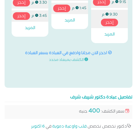
إحجز
9:15 م
إحجز
3:30 م
إحجز
1:45 م
9:30 م
إحجز
3:45 م
المزيد
إحجز
المزيد
المزيد
احجز الان مجانا وادفع في العيادة بسعر العيادة
الكشف بميعاد محدد
تفاصيل عيادة دكتور شريف شرف
400
سعر الكشف:
جنيه
دكتور تخصص تخصص
قلب واوعية دموية
في
6 اكتوبر