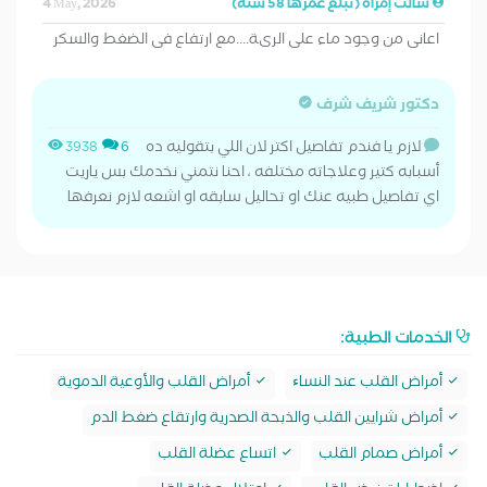
سألت إمرأة (تبلغ عمرها 58 سنة)
4 May, 2026
اعانى من وجود ماء على الرىة....مع ارتفاع فى الضغط والسكر
دكتور شريف شرف
لازم يا فندم تفاصيل اكتر لان اللي بتقوليه ده
3938
6
أسبابه كتير وعلاجاته مختلفه ، احنا نتمني نخدمك بس ياريت
اي تفاصيل طبيه عنك او تحاليل سابقه او اشعه لازم نعرفها
الخدمات الطبية:
أمراض القلب عند النساﺀ
أمراض القلب والأوعية الدموية
أمراض شرايين القلب والذبحة الصدرية وارتقاع ضغط الدم
أمراض صمام القلب
اتساع عضلة القلب