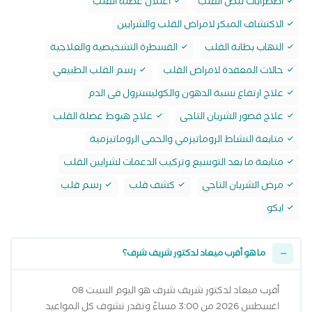
اضطرابات نبض القلب
اعتلال عضلة القلب
الاكتشاف المبكر لامراض القلب والشرايين
التهاب بطانة القلب
القسطرة التشخيصية والعلاجية
حالات المعقدة لامراض القلب
رسم القلب الطبيعي
علاج ارتفاع نسبة الدهون والكوليسترول فى الدم
علاج قصور الشريان التاجى
علاج هبوط عضلة القلب
متابعة النشاط الروماتيزمي والحمى الروماتيزمية
متابعة ما بعد التوسيع وتركيب الدعمات لشرايين القلب
مرض الشريان التاجي
كشف قلب
رسم قلب
ايكو
ما هو أقرب ميعاد لدكتور شريف شرف؟
أقرب ميعاد لدكتور شريف شرف هو اليوم السبت 08
اغسطس 2026 من 3:00 مساءً وتقدر تشوف كل المواعيد