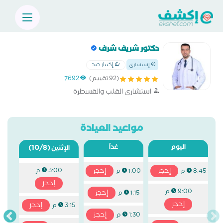
دكتور شريف شرف
إختيار جيد
إستشاري
(92 تقييم)
7692
استشارى القلب والقسطرة
مواعيد العيادة
اليوم
غداً
(10/8)
الإثنين
إحجز
إحجز
3:00 م
8:45 م
1:00 م
إحجز
9:00 م
إحجز
1:15 م
إحجز
إحجز
3:15 م
إحجز
1:30 م