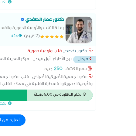
الكش
القصر العيني بجامعة القاهرة، والزمالة البريطانية في
دكتور عمار الصفدي
زمالة القلب والأوعية الدموية والقسط
(2 تقييم)
424
دكتور تخصص
قلب واوعية دموية
برج الأطباء- أول فيصل - مركز المدينة الم
فيصل
250
سعر الكشف:
جنيه
عضو الجمعية الأمريكية لأمراض القلب عضو الجمعية
والأوعيةالدمويةوالقسطرة القلبية في معهد القلب ا
متاح النهاردة من 5:00 مساءً
ard of Cardiology, MBBCH Kasr Alainy. -Member of the
الكش
American Heart Society
المزيد من 