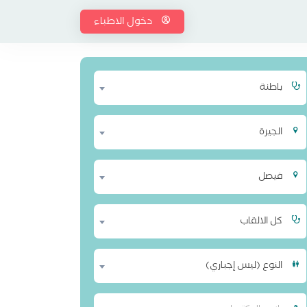
دخول الاطباء
باطنة
الجيزة
فيصل
كل الالقاب
النوع (ليس إجباري)