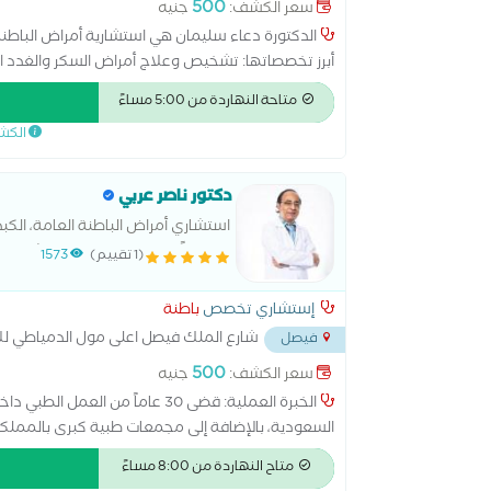
500
سعر الكشف:
جنيه
الدكتورة دعاء سليمان هي استشارية أمراض الباطن
أبرز تخصصاتها: تشخيص وعلاج أمراض السكر والغدد الص
والكلى. متابعة حالات ضغط الدم المرتفع والدهون.
متاحة النهاردة من 5:00 مساءً
الكش
دكتور ناصر عربي
استشاري أمراض الباطنة العامة، الكب
30 عاماً في العمل داخل مستشفيات وزارة الصحة المصرية والسعودية والمجمعات
(1 تقييم)
1573
إستشاري تخصص
باطنة
شارع الملك فيصل اعلى مول الدمياطي للا
فيصل
500
سعر الكشف:
جنيه
الخبرة العملية: قضى 30 عاماً م
السعودية، بالإضافة إلى مجمعات طبية كبرى بالممل
الجهاز الهضمي من جامعة عين شمس التخصصية.الم
متاح النهاردة من 8:00 مساءً
بجمهورية مصر العربية .الشهادات الإضافية: حاصل عل