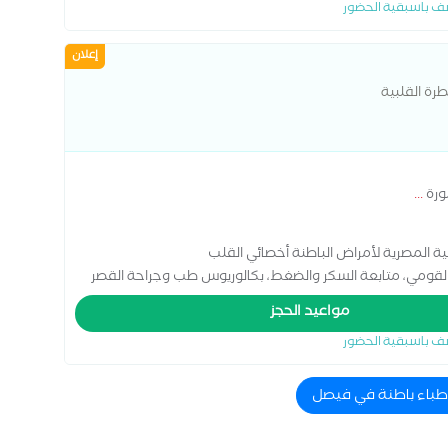
ف باسبقية الحضور
 أمراض المعدة والإثني عشر، ودبلومة أمراض الكلى
إعلان
رة القلبية
نورة
...
 المصرية لأمراض الباطنة أخصائي القلب
لقومي، متابعة السكر والضغط، بكالوريوس طب وجراحة القصر
العيني. -يتوفر رسم قلب وهولتر "ممكن اجراء ايكو في نفس اليوم ECG and Holter monitoring available" -
مواعيد الحجز
Echocardiography can be done in the same day" Egyptian Bo
ف باسبقية الحضور
اطباء باطنة في فيصل