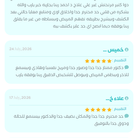
دوا كتير مرتحتش غير علي علاج د احمد ربنا يجازيه خير يارب والله
بشكره من قلبي حد محترم جدا واخلاق اوي ومتابع معايا حالتي بعد
الكشف وبيشرح بطريقه تفهم المريض وببساطه من غير ما يقلق
ربنا يوفقه ديما انصح اي حد عايز يكشف بيه
خميس ...
24 July, 2026
التقييم :
دكتور ممتاز جدا جدا وصبور جدا ومريح نفسيا وهادي وبيسمع
للاخر وبيطمن المريض وبيوصل للشخيص الدقيق ربنا يوفقه يارب
علاء خ...
17 July, 2026
التقييم :
حد محترم جدا جدا والمكان نضيف جدا والدكتور بيستمع للحالة
وذوق جدا بالتوفيق