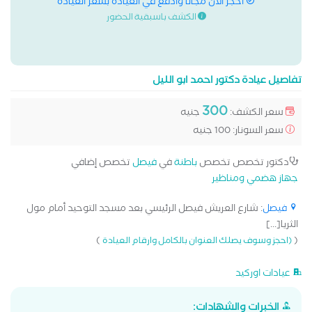
احجز الان مجانا وادفع في العيادة بسعر العيادة
الكشف باسبقية الحضور
تفاصيل عيادة دكتور احمد ابو الليل
300
سعر الكشف:
جنيه
سعر السونار: 100 جنيه
دكتور تخصص تخصص
باطنة
في
فيصل
تخصص إضافي
جهاز هضمي ومناظير
فيصل
: شارع العريش فيصل الرئيسي بعد مسجد التوحيد أمام مول
الثريا[...]
)
(
(احجز وسوف يصلك العنوان بالكامل وارقام العيادة
عيادات اوركيد
الخبرات والشهادات: