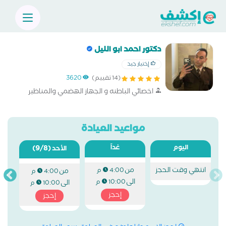
دكتور احمد ابو الليل
إختيار جيد
(14 تقييم)
3620
اخصائي الباطنه و الجهاز الهضمي والمناظير
مواعيد العيادة
اليوم
غداً
(9/8)
الأحد
انتهي وقت الحجز
من
4:00 م
من
4:00 م
الى
10:00 م
الى
10:00 م
إحجز
إحجز