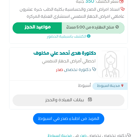
350
سعر الكشف:
جنيه
استاذ امراض الصدر والحساسية بكلية الطب خبرة عشرون
عامافي امراض الجهاز التنفسي استشاري العناية المركزة
التنفسية استشاري الأمراض الصدرية ومناظير الصدر بكالوريوس
مواعيد الحجز
متاح النهاردة من 5:00 مساءً
الطب والجراحة ماجستير الأمراض الصدرية دكتوراه الأمراض
الكشف باسبقية الحضور
الصدرية
دكتورة هدى أحمد علي مخلوف
اخصائي أمراض الجهاز التنفسي
دكتورة تخصص
صدر
أسيوط
مدينة اسيوط
بيانات العيادة والحجز
المزيد من اطباء صدر في اسيوط
دكتور تخصص تخصص
صدر
في
مدينة اسيوط