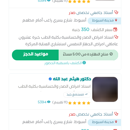
(11 تقييم)
5394
أستاذ جامعي تخصص
صدر
أسيوط. شارع يسري راغب أمام مطعم
مدينة اسيوط
الناحل فوق
...
350
سعر الكشف:
جنيه
استاذ امراض الصدر والحساسية بكلية الطب خبرة عشرون
عامافي امراض الجهاز التنفسي استشاري العناية المركزة
التنفسية استشاري الأمراض الصدرية ومناظير الصدر بكالوريوس
مواعيد الحجز
متاح النهاردة من 5:00 مساءً
الطب والجراحة ماجستير الأمراض الصدرية دكتوراه الأمراض
الكشف باسبقية الحضور
الصدرية
دكتور هيثم عبد الله
استاذ امراض الصدر والحساسية بكلية الطب
دكتوراه الأمراض الصدرية استشاري العناية
مستمع جيد
المركزة والمناظير
(11 تقييم)
5394
أستاذ جامعي تخصص
صدر
أسيوط. شارع يسري راغب أمام مطعم
مدينة اسيوط
الناحل فوق
...