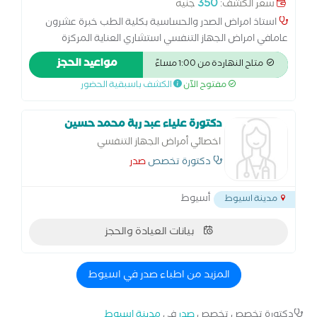
350
سعر الكشف:
جنيه
استاذ امراض الصدر والحساسية بكلية الطب خبرة عشرون
عامافي امراض الجهاز التنفسي استشاري العناية المركزة
التنفسية استشاري الأمراض الصدرية ومناظير الصدر بكالوريوس
مواعيد الحجز
متاح النهاردة من 1:00 مساءً
الطب والجراحة ماجستير الأمراض الصدرية دكتوراه الأمراض
مفتوح الآن
الكشف باسبقية الحضور
الصدرية
دكتورة علياء عبد ربة محمد حسين
اخصائي أمراض الجهاز التنفسي
دكتورة تخصص
صدر
أسيوط
مدينة اسيوط
بيانات العيادة والحجز
المزيد من اطباء صدر في اسيوط
دكتورة تخصص تخصص
صدر
في
مدينة اسيوط