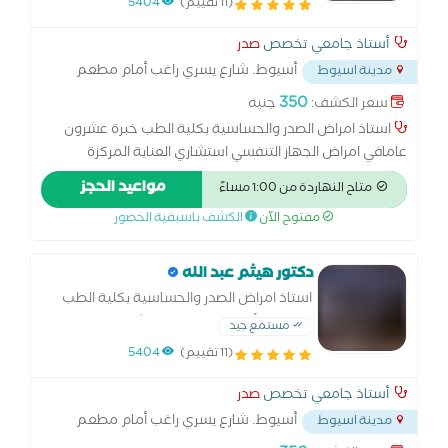
(11 تقييم)
5404
أستاذ جامعي تخصص
صدر
أسيوط. شارع يسري راغب أمام مطعم
مدينة اسيوط
الناحل فوق
...
350
سعر الكشف:
جنيه
استاذ امراض الصدر والحساسية بكلية الطب خبرة عشرون
عامافي امراض الجهاز التنفسي استشاري العناية المركزة
التنفسية استشاري الأمراض الصدرية ومناظير الصدر بكالوريوس
مواعيد الحجز
متاح النهاردة من 1:00 مساءً
الطب والجراحة ماجستير الأمراض الصدرية دكتوراه الأمراض
مفتوح الآن
الكشف باسبقية الحضور
الصدرية
دكتور هيثم عبد الله
استاذ امراض الصدر والحساسية بكلية الطب
دكتوراه الأمراض الصدرية استشاري العناية
مستمع جيد
المركزة والمناظير
(11 تقييم)
5404
أستاذ جامعي تخصص
صدر
أسيوط. شارع يسري راغب أمام مطعم
مدينة اسيوط
الناحل فوق
...