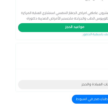
رون عامافي امراض الجهاز التنفسي استشاري العناية المركزة
الوريوس الطب والجراحة ماجستير الأمراض الصدرية دكتوراه
مواعيد الحجز
ف باسبقية الحضور
ات العيادة والحجز
اطباء صدر في اسيوط