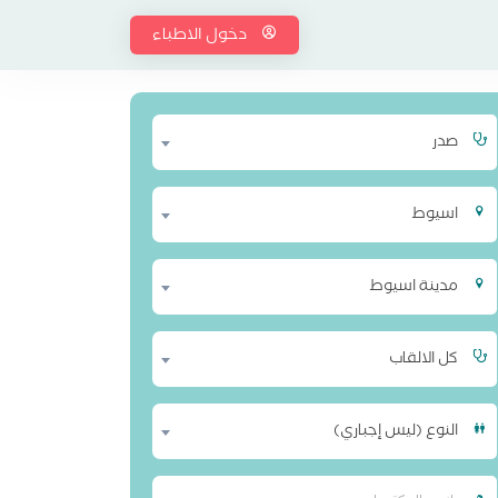
دخول الاطباء
صدر
اسيوط
مدينة اسيوط
كل الالقاب
النوع (ليس إجباري)