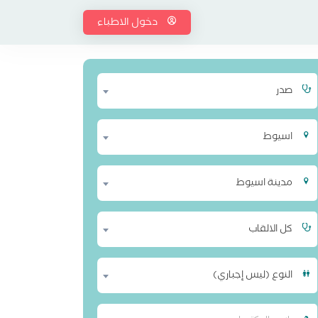
دخول الاطباء
صدر
اسيوط
مدينة اسيوط
كل الالقاب
النوع (ليس إجباري)