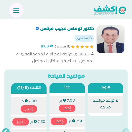
دكتور توماس عجيب مرقس
إستشاري
(11 تقييم)
11168
استشارى جراحة العظام و العمود الفقرى و
المفاصل الصناعية و مناظير المفاصل
مواعيد العيادة
اليوم
غداً
(11/8)
الثلاثاء
لا توجد مواعيد
7:00 م
7:00 م
متاحة
إحجز
إحجز
إحجز
7:30 م
إحجز
7:30 م