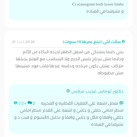
Ct scanogram both lower limbs
و تشرفينا في العياده
سألت أنثى (تبلغ عمرها 10 سنوات)
21 April, 2026
بنتي دايما بتشتكي من اسفل الظهر لدرجه البكاء من الألم
ودايما مش بترتاح بلبس الجزم ولا الشباشب مع العلم يجبلها
ماركات عشان تكون مرتاحه وحاسه عندها فلات فود مشيتها
مش مظبوطه
دكتور توماس عجيب مرقس
تعمل اشعه علي الفقرات القطنيه و العجزيه
2124
2
منظر امامي خلفي و جانبي و اشعه علي القدم منظر امامي
خلفي واقفا و مائل و جانبي واقفا و تحليل كالسيوم و فيت د و
تشرفنا في العيادة