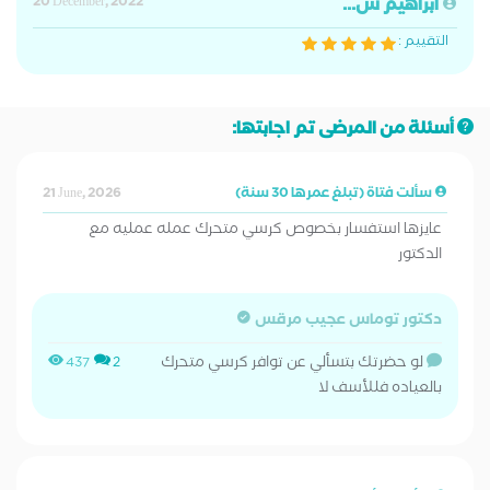
ابراهيم س...
20 December, 2022
التقييم :
أسئلة من المرضى تم اجابتها:
سألت فتاة (تبلغ عمرها 30 سنة)
21 June, 2026
عايزها استفسار بخصوص كرسي متحرك عمله عمليه مع
الدكتور
دكتور توماس عجيب مرقس
لو حضرتك بتسألي عن توافر كرسي متحرك
437
2
بالعياده فللأسف لا