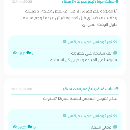
سألت إمرأة (تبلغ عمرها 34 سنة)
12 June, 2026
أنا مولوده بآخر فقرتين لازقين ف بعض وعندي 2 ديسك
وحقنت ف ضهري قبل كده ومافيش فايده الوجع مستمر
طول الوقت اعمل اي
دكتور توماس عجيب مرقس
الف سلامه علي حضرتك
4931
8
تشرفينا في العياده و تجيبي كل اشعاتك
سألت فتاة (تبلغ عمرها 27 سنة)
12 June, 2026
علاج تقوس الساقين لطفله عمرها 7سنوات
دكتور توماس عجيب مرقس
اعملي اشعه
5920
13