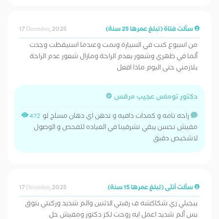
سألت فتاة (تبلغ عمرها 25 سنة)
17 December, 2025
من اسبوع كنت في السيارة ونمت وعندما استيقظت وجدت
ألما في ظهري وشعور بعدم الراحة ومازال شعور عدم الراحة
يلازمني حتى اليوم ماذا افعل
دكتور توماس عجيب مرقس
راحه تامه و كمدات دافيه و تدهن اي دهان مساج لو
472
مفيش تحسن يبقي تشرفينا في العياده للفحص و الوصول
لاشخيص دقيق
سألت أنثى (تبلغ عمرها 15 سنة)
17 December, 2025
بيجيلي زي شكاكشه ف رقبتي الاثنين والم شديد وركبتي بتوق
بس ألم شديد اعمل ايه روحت لكز دكتور ومفيش حل