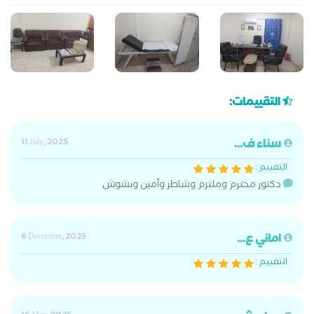
التقييمات:
سناء ف...
11 July, 2025
التقييم :
دكتور محترم وملتزم وشاطر وأمين وبشوش
اماني ع...
6 December, 2025
التقييم :