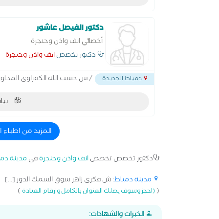
دكتور الفيصل عاشور
أخصائي انف واذن وحنجرة
دكتور تخصص
انف واذن وحنجرة
/ ش حسب الله الكفراوى المجاور
دمياط الجديدة
بيان
المزيد من اطباء 
دكتور تخصص تخصص
انف واذن وحنجرة
في
مدينة دم
مدينة دمياط
: ش فكرى زاهر سوق السمك الدور [...]
)
(
(احجز وسوف يصلك العنوان بالكامل وارقام العيادة
الخبرات والشهادات: