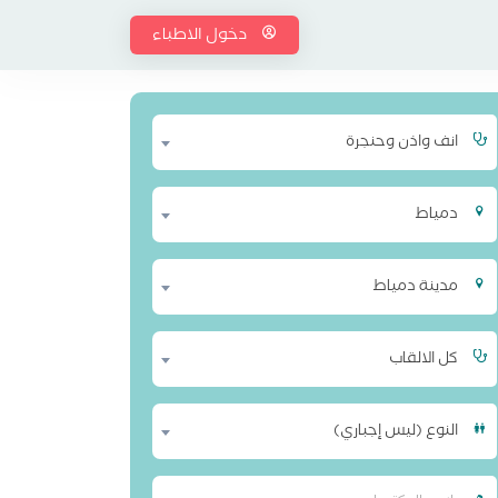
دخول الاطباء
انف واذن وحنجرة
دمياط
مدينة دمياط
كل الالقاب
النوع (ليس إجباري)