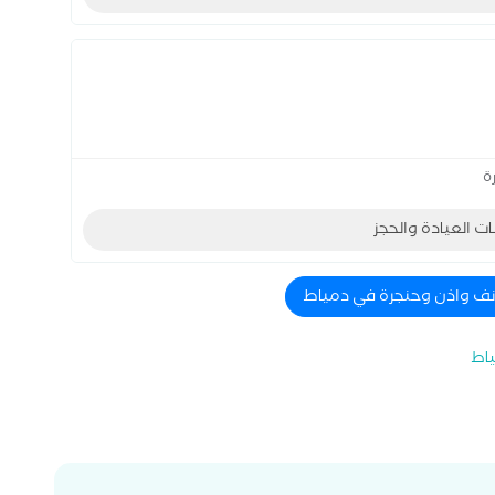
ة
ات العيادة والحجز
انف واذن وحنجرة في دمياط
ياط