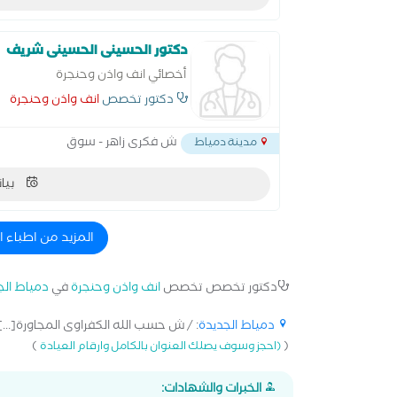
دكتور الحسينى الحسينى شريف
أخصائي انف واذن وحنجرة
دكتور تخصص
انف واذن وحنجرة
ش فكرى زاهر - سوق
مدينة دمياط
بيان
المزيد من اطباء 
دكتور تخصص تخصص
انف واذن وحنجرة
في
دمياط الج
دمياط الجديدة
: / ش حسب الله الكفراوى المجاورة[...]
)
(
(احجز وسوف يصلك العنوان بالكامل وارقام العيادة
الخبرات والشهادات: