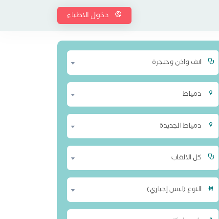
دخول الاطباء
انف واذن وحنجرة
دمياط
دمياط الجديدة
كل الالقاب
النوع (ليس إجباري)