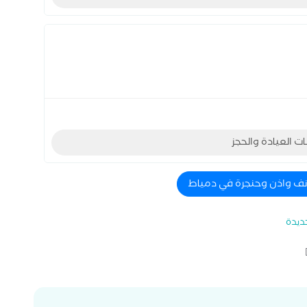
ات العيادة والحجز
انف واذن وحنجرة في دمياط
ديدة