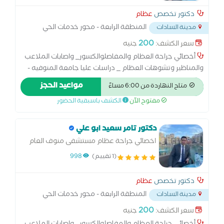
دكتور تخصص
عظام
المنطقة الرابعة - محور خدمات الحي
مدينة السادات
الثاني- بجوار مستشفي دار الشفا
...
200
سعر الكشف:
جنيه
أخصائي جراحة العظام والمفاصلوالكسور_ واصابات الملاعب
والمناظير وتشوهات العظام _ دراسات عليا جامعة المنوفيه -
12 سنة خبره _ متشفي منوف العام والسادات ومركز بدر -
مواعيد الحجز
متاح النهاردة من 6:00 مساءً
متابعة الكسور والعمليات - تصليح الاوتار وتسليك الاعصاب
مفتوح الآن
الكشف باسبقية الحضور
دكتور تامر سعيد ابو علي
اخصائي جراحة عظام مستشفى منوف العام
والسادات
(1 تقييم)
998
دكتور تخصص
عظام
المنطقة الرابعة - محور خدمات الحي
مدينة السادات
الثاني- بجوار مستشفي دار الشفا
...
200
سعر الكشف:
جنيه