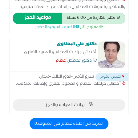
أخصائي جراحة العظام والمفاصلوالكسور_ واصابات الملاعب
والمناظير وتشوهات العظام _ دراسات عليا جامعة المنوفيه -
12 سنة خبره _ متشفي منوف العام والسادات ومركز بدر -
مواعيد الحجز
متاح النهاردة من 6:00 مساءً
متابعة الكسور والعمليات - تصليح الاوتار وتسليك الاعصاب
مفتوح الآن
الكشف باسبقية الحضور
دكتور على البعلاوى
أخصائي جراحات العظام و العمود الفقرى
بمستشفى شبين الكوم التعليمى .
دكتور تخصص
عظام
شارع الأمين-الدور الثالث-ميدان
شبين الكوم
أخصائى جراحات العظام و العمود الفقرى وإصابات الملاعب.
بيانات العيادة والحجز
المزيد من اطباء عظام في المنوفية