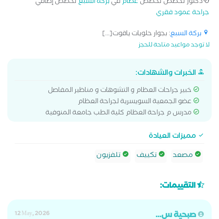
دكتور تخصص تخصص
عظام
في
بركة السبع
تخصص إضافي
جراحة عمود فقري
بركة السبع
: بجوار حلويات ياقوت[...]
لا توجد مواعيد متاحة للحجز
الخبرات والشهادات:
خبير جراحات العظام و التشوهات و مناظير المفاصل
عضو الجمعية السويسرية لجراحة العظام
مدرس م جراحة العظام كلية الطب جامعة المنوفية
مميزات العيادة
مصعد
تكييف
تلفزيون
التقييمات:
صبحية س...
12 May, 2026