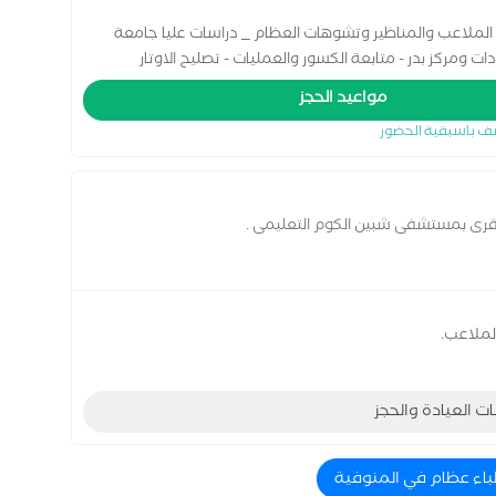
الملاعب والمناظير وتشوهات العظام _ دراسات عليا جامعة
السادات ومركز بدر - متابعة الكسور والعمليات - تصليح الاوتار
مواعيد الحجز
ف باسبقية الحضور
فقرى بمستشفى شبين الكوم التعليمى .
لملاعب.
ات العيادة والحجز
باء عظام في المنوفية