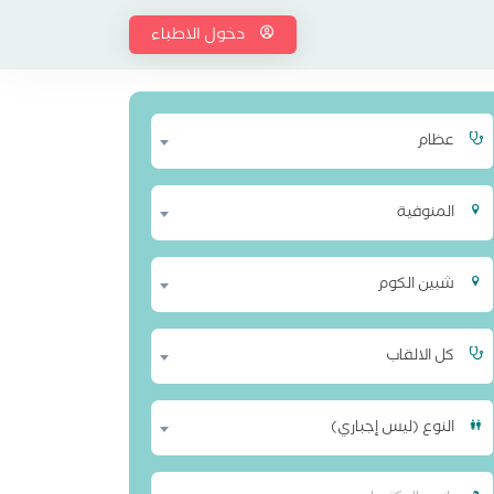
دخول الاطباء
عظام
المنوفية
شبين الكوم
كل الالقاب
النوع (ليس إجباري)