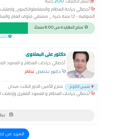
200
سعر الكشف:
جنيه
أخصائي جراحة العظام والمفاصلوالكسور_ واصابات 
المنوفيه - 12 سنة خبره _ متشفي منوف العام و
وتسليك الاعصاب
متاح النهاردة من 6:00 مساءً
الكش
دكتور على البعلاوى
أخصائي جراحات العظام و العمود ال
دكتور تخصص
عظام
شارع الأمين-الدور الثالث-ميدان
شبين الكوم
أخصائى جراحات العظام و العمود الفقرى وإصابات ا
بيان
المزيد من اط