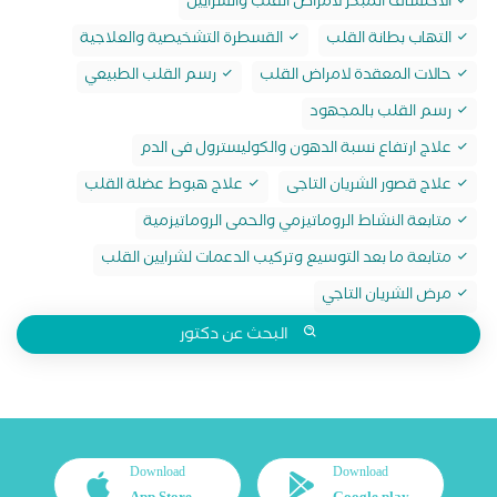
الاكتشاف المبكر لامراض القلب والشرايين
التهاب بطانة القلب
القسطرة التشخيصية والعلاجية
حالات المعقدة لامراض القلب
رسم القلب الطبيعي
رسم القلب بالمجهود
علاج ارتفاع نسبة الدهون والكوليسترول فى الدم
علاج قصور الشريان التاجى
علاج هبوط عضلة القلب
متابعة النشاط الروماتيزمي والحمى الروماتيزمية
متابعة ما بعد التوسيع وتركيب الدعمات لشرايين القلب
مرض الشريان التاجي
البحث عن دكتور
Download
Download
App Store
Google play