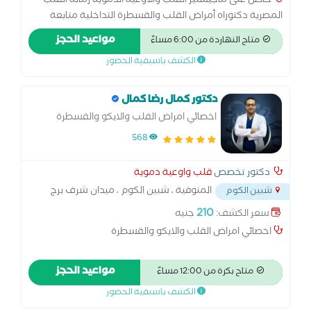
حاصل على ماجيستير القلب والاوعية الدموية زمالة القلب
المصرية دكتوراه أمراض القلب والقسطرة التداخلية متابعة
حالات إرتفاع ضغط الدم والسكر بالدم خبرة أكثر من 10 أعوام فى
مواعيد الحجز
متاح النهاردة من 6:00 مساءً
قسطرة القلب العلاجية وتركيب منظمات القلب الدائمة
الكشف باسبقية الحضور
دكتور كمال رضا كمال
اخصائي امراض القلب والايكو والقسطرة
568
دكتور تخصص
قلب واوعية دموية
المنوفية ، شبين الكوم ، ميدان شرف برج
شبين الكوم
الكوثر
...
210
سعر الكشف:
جنيه
اخصائي امراض القلب والايكو والقسطرة
مواعيد الحجز
متاح بكرة من 12:00 مساءً
الكشف باسبقية الحضور