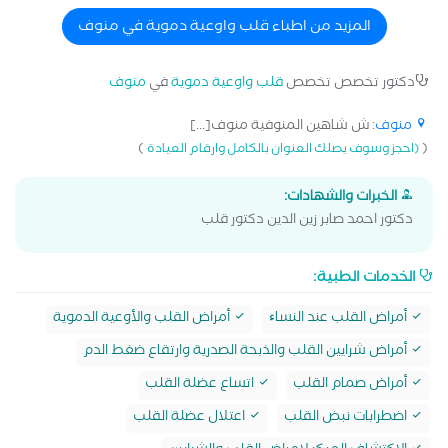
المزيد من اطباء قلب واوعية دموية في منوف
دكتور تخصص تخصص
قلب واوعية دموية
في
منوف
منوف
: ش شاهين المنوفية منوف[...]
)
(
(احجز وسوف يصلك العنوان بالكامل وارقام العيادة
الخبرات والشهادات:
دكتور احمد صابر زين الدين دكتور قلب
الخدمات الطبية:
أمراض القلب عند النساﺀ
أمراض القلب والأوعية الدموية
أمراض شرايين القلب والذبحة الصدرية وارتقاع ضغط الدم
أمراض صمام القلب
اتساع عضلة القلب
اضطرابات نبض القلب
اعتلال عضلة القلب