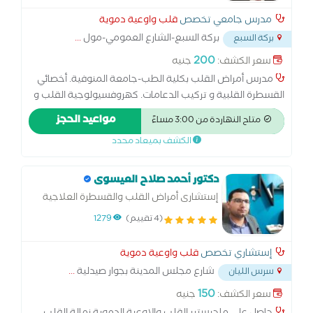
مدرس جامعي تخصص
قلب واوعية دموية
بركة السبع-الشارع العمومي-مول
...
بركة السبع
200
سعر الكشف:
جنيه
مدرس أمراض القلب بكلية الطب-جامعة المنوفية. أخصائي
القسطرة القلبية و تركيب الدعامات. كهروفسيولوجية القلب و
تركيب منظمات القلب الصناعية.
مواعيد الحجز
متاح النهاردة من 3:00 مساءً
الكشف بميعاد محدد
دكتور أحمد صلاح العيسوى
إستشارى أمراض القلب والقسطرة العلاجية
وعلاج اضطراب كهرباء القلب
(4 تقييم)
1279
إستشاري تخصص
قلب واوعية دموية
شارع مجلس المدينة بجوار صيدلية
...
سرس الليان
150
سعر الكشف:
جنيه