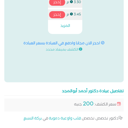
إحجز
3:30 م
إحجز
3:45 م
المزيد
احجز الان مجانا وادفع في العيادة بسعر العيادة
الكشف بميعاد محدد
تفاصيل عيادة دكتور أحمد أبوالمجد
200
سعر الكشف:
جنيه
دكتور تخصص تخصص
قلب واوعية دموية
في
بركة السبع