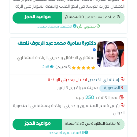
سنوات الخبره 24سنه الشهادا زماله طب الاطفال دبلوم طب
الاطفال دورات تدريبيه فى ايكو القلب واسعه السونار على الرئه
مدرب معتمد بالزماله المصريه لطب الاطفال المؤتمرات العلميه
مواعيد الحجز
متاحة النهاردة من 4:00 مساءً
التى شارك بالحضور فيها أكثر من 50مؤتمر
مفتوح الآن
الكشف بميعاد محدد
دكتورة سامية محمد عبد الرءوف ناصف
استشاري الاطفال و حديثي الولادة-استشاري
الرضاعة الطبيعية
(3 تقييم)
2116
إستشاري تخصص
اطفال وحديثي الولادة
مدينة مبارك برج كارفور
...
المنصورة
250
سعر الكشف:
جنيه
رئيس قسم المبتسرين و حديثي الولادة بمستشفي المنصورة
الدولي
مواعيد الحجز
متاحة النهاردة من 12:30 مساءً
الكشف بميعاد محدد