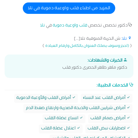
القلب
المزيد من اطباء قلب واوعية دموية في تلا
دكتور تخصص تخصص
قلب واوعية دموية
في
تلا
تلا
: ش الحرية المنوفية تلا[...]
)
(
(احجز وسوف يصلك العنوان بالكامل وارقام العيادة
الخبرات والشهادات:
دكتور ماهر طاهر الحصرى دكتور قلب
الخدمات الطبية:
أمراض القلب عند النساﺀ
أمراض القلب والأوعية الدموية
أمراض شرايين القلب والذبحة الصدرية وارتقاع ضغط الدم
أمراض صمام القلب
اتساع عضلة القلب
اضطرابات نبض القلب
اعتلال عضلة القلب