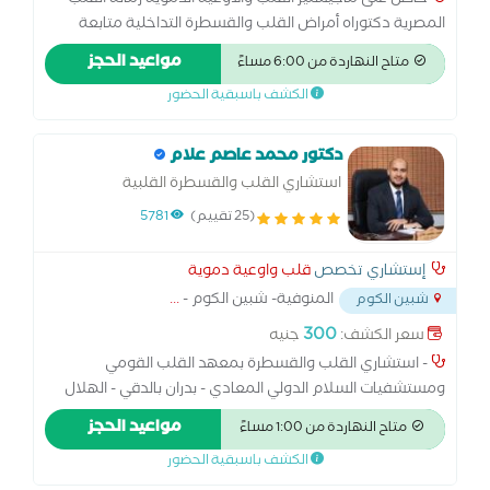
حاصل على ماجيستير القلب والاوعية الدموية زمالة القلب
المصرية دكتوراه أمراض القلب والقسطرة التداخلية متابعة
حالات إرتفاع ضغط الدم والسكر بالدم خبرة أكثر من 10 أعوام فى
مواعيد الحجز
متاح النهاردة من 6:00 مساءً
قسطرة القلب العلاجية وتركيب منظمات القلب الدائمة
الكشف باسبقية الحضور
دكتور محمد عاصم علام
استشاري القلب والقسطرة القلبية
(25 تقييم)
5781
إستشاري تخصص
قلب واوعية دموية
المنوفية- شبين الكوم -
...
شبين الكوم
300
سعر الكشف:
جنيه
- استشاري القلب والقسطرة بمعهد القلب القومي
ومستشفيات السلام الدولي المعادي - بدران بالدقي - الهلال
العسكري بالمهندسين- التأمين الصحي بالمنوفية - دكتوراة
مواعيد الحجز
متاح النهاردة من 1:00 مساءً
القلب والقسطرة جامعة بنها - عضو الجمعية الاوروبية
الكشف باسبقية الحضور
لقسطرة الشرايين التاجية - عضو الجمعية المصرية لامراض