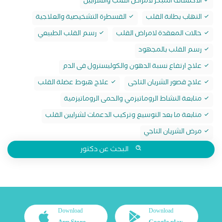
الاكتشاف المبكر لامراض القلب والشرايين
التهاب بطانة القلب
القسطرة التشخيصية والعلاجية
حالات المعقدة لامراض القلب
رسم القلب الطبيعي
رسم القلب بالمجهود
علاج ارتفاع نسبة الدهون والكوليسترول فى الدم
علاج قصور الشريان التاجى
علاج هبوط عضلة القلب
متابعة النشاط الروماتيزمي والحمى الروماتيزمية
متابعة ما بعد التوسيع وتركيب الدعمات لشرايين القلب
مرض الشريان التاجي
البحث عن دكتور
Download
Download
App Store
Google play