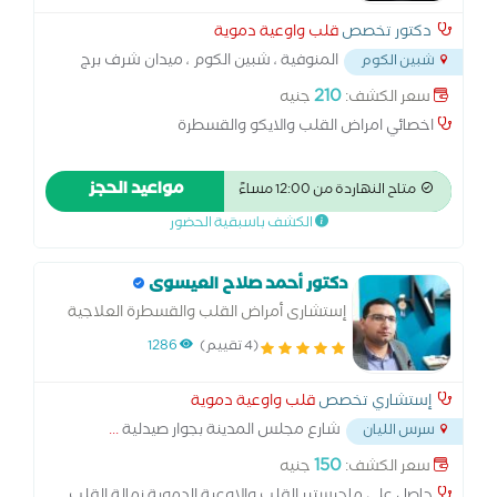
دكتور تخصص
قلب واوعية دموية
المنوفية ، شبين الكوم ، ميدان شرف برج
شبين الكوم
الكوثر
...
210
سعر الكشف:
جنيه
اخصائي امراض القلب والايكو والقسطرة
مواعيد الحجز
متاح النهاردة من 12:00 مساءً
الكشف باسبقية الحضور
دكتور أحمد صلاح العيسوى
إستشارى أمراض القلب والقسطرة العلاجية
وعلاج اضطراب كهرباء القلب
(4 تقييم)
1286
إستشاري تخصص
قلب واوعية دموية
شارع مجلس المدينة بجوار صيدلية
...
سرس الليان
150
سعر الكشف:
جنيه