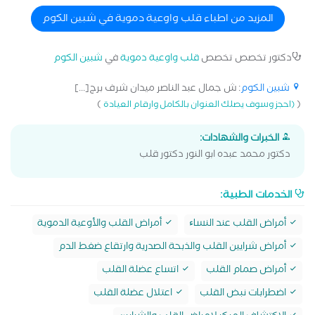
المزيد من اطباء قلب واوعية دموية في شبين الكوم
دكتور تخصص تخصص
قلب واوعية دموية
في
شبين الكوم
شبين الكوم
: ش جمال عبد الناصر ميدان شرف برج[...]
)
(
(احجز وسوف يصلك العنوان بالكامل وارقام العيادة
الخبرات والشهادات:
دكتور محمد عبده ابو النور دكتور قلب
الخدمات الطبية:
أمراض القلب عند النساﺀ
أمراض القلب والأوعية الدموية
أمراض شرايين القلب والذبحة الصدرية وارتقاع ضغط الدم
أمراض صمام القلب
اتساع عضلة القلب
اضطرابات نبض القلب
اعتلال عضلة القلب