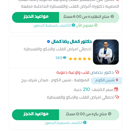
حاصل على ماجيستير القلب والاوعية الدموية زمالة القلب
المصرية دكتوراه أمراض القلب والقسطرة التداخلية متابعة
حالات إرتفاع ضغط الدم والسكر بالدم خبرة أكثر من 10 أعوام فى
مواعيد الحجز
متاح النهاردة من 6:00 مساءً
قسطرة القلب العلاجية وتركيب منظمات القلب الدائمة
مفتوح الآن
الكشف باسبقية الحضور
دكتور كمال رضا كمال
اخصائي امراض القلب والايكو والقسطرة
569
دكتور تخصص
قلب واوعية دموية
المنوفية ، شبين الكوم ، ميدان شرف برج
شبين الكوم
الكوثر
...
210
سعر الكشف:
جنيه
اخصائي امراض القلب والايكو والقسطرة
مواعيد الحجز
متاح بكرة من 12:00 مساءً
الكشف باسبقية الحضور