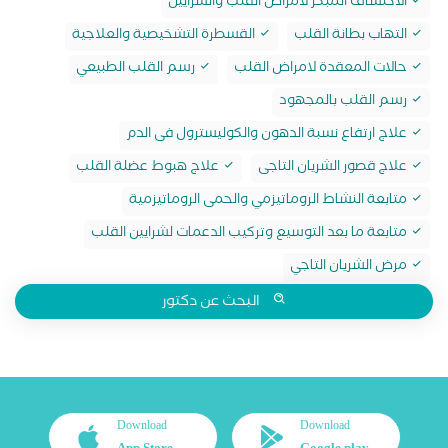
الاكتشاف المبكر لامراض القلب والشرايين
التهاب بطانة القلب
القسطرة التشخيصية والعلاجية
حالات المعقدة لامراض القلب
رسم القلب الطبيعي
رسم القلب بالمجهود
علاج ارتفاع نسبة الدهون والكوليسترول فى الدم
علاج قصور الشريان التاجى
علاج هبوط عضلة القلب
متابعة النشاط الروماتيزمي والحمى الروماتيزمية
متابعة ما بعد التوسيع وتركيب الدعمات لشرايين القلب
مرض الشريان التاجي
البحث عن دكتور
Download
Download
App Store
Google play