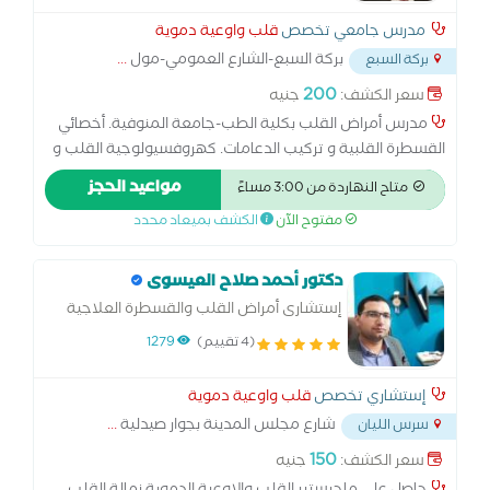
مدرس جامعي تخصص
قلب واوعية دموية
بركة السبع-الشارع العمومي-مول
...
بركة السبع
200
سعر الكشف:
جنيه
مدرس أمراض القلب بكلية الطب-جامعة المنوفية. أخصائي
القسطرة القلبية و تركيب الدعامات. كهروفسيولوجية القلب و
تركيب منظمات القلب الصناعية.
مواعيد الحجز
متاح النهاردة من 3:00 مساءً
مفتوح الآن
الكشف بميعاد محدد
دكتور أحمد صلاح العيسوى
إستشارى أمراض القلب والقسطرة العلاجية
وعلاج اضطراب كهرباء القلب
(4 تقييم)
1279
إستشاري تخصص
قلب واوعية دموية
شارع مجلس المدينة بجوار صيدلية
...
سرس الليان
150
سعر الكشف:
جنيه