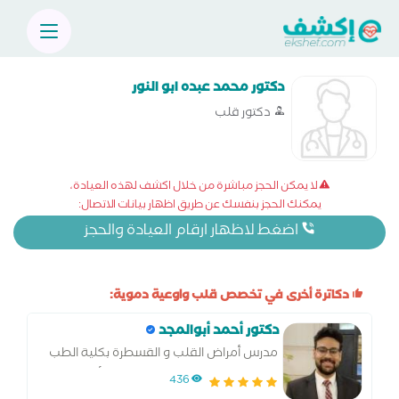
دكتور محمد عبده ابو النور
دكتور قلب
لا يمكن الحجز مباشرة من خلال اكشف لهذه العيادة،
يمكنك الحجز بنفسك عن طريق اظهار بيانات الاتصال:
اضغط لاظهار ارقام العيادة والحجز
دكاترة أخرى في تخصص قلب واوعية دموية:
دكتور أحمد أبوالمجد
مدرس أمراض القلب و القسطرة بكلية الطب
جامعة المنوفية اخصائي القلب والأوعية
436
الدموية والقسطرة بالمركز الطبي العالمي