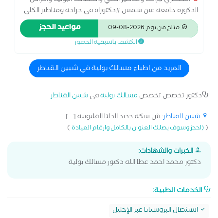
استشاري جراحة ومناظير الكلي والمسالك البوليه وأمراض
الذكورة جامعة عين شمس #دكتوراة في جراحة ومناظير الكلي
والمسالك البوليه وأمراض الذكورة ومنظار البطن الجراحي-
مواعيد الحجز
متاح من يوم 2026-08-09
جامعة عين شمس. # متخصص في علاج أورام الكلي والحالب
الكشف باسبقية الحضور
والبروستاتا والمثانة البوليه والخصيتين باستخدام التقنيات
الحديثة مثل منظار البطن الجراحي والليزر. # ومتخصص في علاج
أمراض البروستاتا بالليزر والتبخير # وكذلك علاج حالات العيوب
المزيد من اطباء مسالك بولية في شبين القناطر
الخلقيه للكليتين والمثانة البولية ومجري البول والعضو الذكري
والخصيتين مثل الخصيه المعلقه ، الاحليل البولي ، ضيق حوض
دكتور تخصص تخصص
مسالك بولية
في
شبين القناطر
الكلي ….. # وايضاً علاج حصوات الكلي والحالبين والمثانة البوليه
بجميع الطرق كالمنظار المرن والليزر و مناظير البطن والجراحة
شبين القناطر
: ش سكة حديد الدلتا القليوبية [...]
التقليدية.
)
(
(احجز وسوف يصلك العنوان بالكامل وارقام العيادة
الخبرات والشهادات:
دكتور محمد احمد عطا الله دكتور مسالك بولية
الخدمات الطبية:
استئصال البروستاتا عبر الإحليل