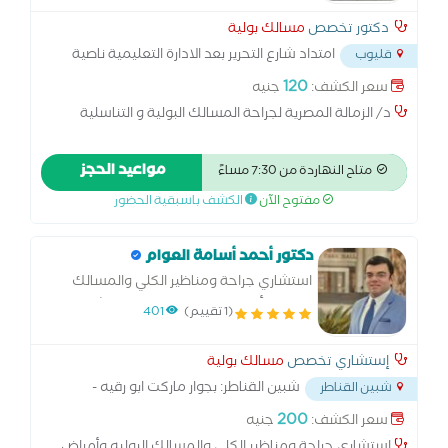
دكتور تخصص
مسالك بولية
امتداد شارع التحرير بعد الادارة التعليمية ناصية
قليوب
مسجد التقوي / قليوب البلد
...
120
سعر الكشف:
جنيه
د/ الزمالة المصرية لجراحة المسالك البولية و التناسلية
مواعيد الحجز
متاح النهاردة من 7:30 مساءً
مفتوح الآن
الكشف باسبقية الحضور
دكتور أحمد أسامة العوام
استشاري جراحة ومناظير الكلي والمسالك
البوليه وأمراض الذكورة جامعة عين شمس
(1 تقييم)
401
إستشاري تخصص
مسالك بولية
شبين القناطر: بجوار ماركت ابو رقيه -
شبين القناطر
عمارة التوفيق للمستلزمات الطبية
...
200
سعر الكشف:
جنيه