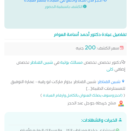
احجز الان مجانا وادفع في العيادة بسعر العيادة
الكشف باسبقية الحضور
تفاصيل عيادة دكتور أحمد أسامة العوام
200
سعر الكشف:
جنيه
دكتور تخصص تخصص
مسالك بولية
في
شبين القناطر
تخصص
إضافي
كلى
شبين القناطر
: شبين القناطر: بجوار ماركت ابو رقيه - عمارة التوفيق
للمستلزمات الطبية[...]
)
(
(احجز وسوف يصلك العنوان بالكامل وارقام العيادة
متاح خريطة جوجل عند الحجز
الخبرات والشهادات: