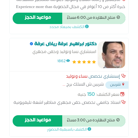
ماجستير و زمالة النساء والتوليد دبلومة المناظير المتقدمة
خبرة أكثر من 10 أعوام في مجال الخصوبة Experience more than
10y at Royal Fertility Centre خبرة في الحقن المجهري مركز
مواعيد الحجز
متاح النهاردة من 6:00 مساءً
الأهرام للخصوبة خبرة في الحقن المجهري والمناظير مركز رويال
الكشف بميعاد محدد
للخصوبة بالمنصورة
دكتور ابراهيم عرفة رياض عرفة
استشاري نسا وتوليد وحقن مجهري
1862
إستشاري تخصص
نساء وتوليد
شربين ش السلك برج
...
شربين
150
سعر الكشف:
جنيه
استاذ جامعي تخصص حقن مجهري مناظير اشعة تليفزيونية
مواعيد الحجز
متاح النهاردة من 3:00 مساءً
الكشف باسبقية الحضور