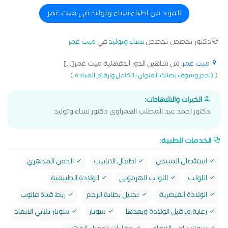
المزيد من اطباء نساء وتوليد في ميت غمر
دكتور تخصص تخصص
نساء وتوليد
في
ميت غمر
ميت غمر
: ش شاهين الدور الدقهلية ميت غمر[...]
)
(
(احجز وسوف يصلك العنوان بالكامل وارقام العيادة
الخبرات والشهادات:
دكتور احمد عبد المطلب الغمراوى دكتور نساء وتوليد
الخدمات الطبية:
استئصال المبيض
اطفال الانابيب
الحقن المجهري
اللولب
اللولب الهرموني
الولادة الطبيعية
الولادة القيصرية
تحليل بطانة الرحم
ربط قناة فالوب
رعاية ما قبل الولادة وبعدها
سونار
سونار ثلاثي الابعاد