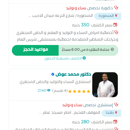
دكتورة تخصص
نساء وتوليد
المنصوره/ شارع الترعه ميدان الاديب
...
المنصورة
350
سعر الكشف:
جنيه
أخصائية امراض النساء و التوليد و العقم و الحقن المجهري
وجراحات المناظير المتقدمة اخصائية بمستشفى شربين العام
سابقا ومستشفى المنصورة العام الجديده سابقا ومستشفى
مواعيد الحجز
متاحة النهاردة من 6:00 مساءً
الشاطبي للنساء والتوليد السكندرية سابقا دبلومة امراض
الكشف باسبقية الحضور
النساء والتوليد جامعة بنها ماجستير امراض النساء والتوليد
جامعة بنها الدبلومة الامريكية التجميل النسائي عضو الجمعية
الاكلينكيه لأمراض النساء والتوليد الكشف باحدث سونار رباعي
دكتور محمد عوض
الابعاد سعر الكشف يشمل السونار برنامج متكامل لمتابعة
استشاري النساء والتوليد والحقن المجهري
الحمل و الولادة بدون الم.عمليات تجميل المهبل و شد تضيق
والمناظير IVF, ICSI consultant
(4 تقييم)
2740
المهبل ، جراحات المناظير المتقدمة.
إستشاري تخصص
نساء وتوليد
الموقف القديم ، امام مسجد غنام
...
طلخا
280
سعر الكشف:
جنيه