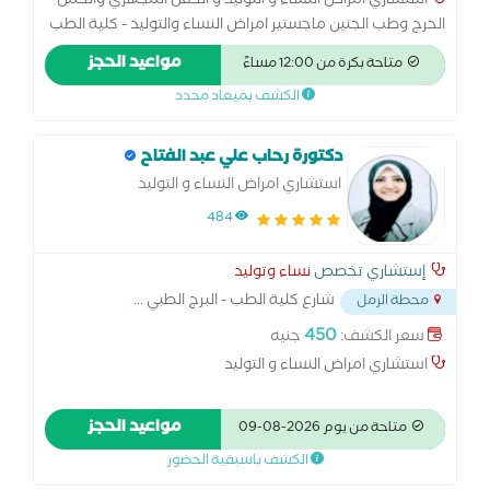
استشاري امراض النساء و التوليد و الحقن المجهري والحمل
الحرج وطب الجنين ماجستير امراض النساء والتوليد - كلية الطب
- جامعه الاسكندرية زمالة الكلية الملكية MRCOG - لندن زمالة
مواعيد الحجز
متاحة بكرة من 12:00 مساءً
الكلية الملكية MRCPI - دبلن
الكشف بميعاد محدد
دكتورة رحاب علي عبد الفتاح
استشاري امراض النساء و التوليد
484
إستشاري تخصص
نساء وتوليد
شارع كلية الطب - البرج الطبي
...
محطة الرمل
450
سعر الكشف:
جنيه
استشاري امراض النساء و التوليد
مواعيد الحجز
متاحة من يوم 2026-08-09
الكشف باسبقية الحضور