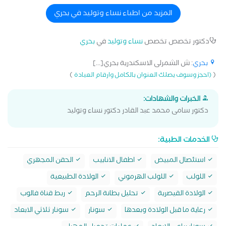
المزيد من اطباء نساء وتوليد في بحري
دكتور تخصص تخصص
نساء وتوليد
في
بحري
بحري
: ش الشمرلى الاسكندرية بحري[...]
)
(
(احجز وسوف يصلك العنوان بالكامل وارقام العيادة
الخبرات والشهادات:
دكتور سامى محمد عبد القادر دكتور نساء وتوليد
الخدمات الطبية:
استئصال المبيض
اطفال الانابيب
الحقن المجهري
اللولب
اللولب الهرموني
الولادة الطبيعية
الولادة القيصرية
تحليل بطانة الرحم
ربط قناة فالوب
رعاية ما قبل الولادة وبعدها
سونار
سونار ثلاثي الابعاد