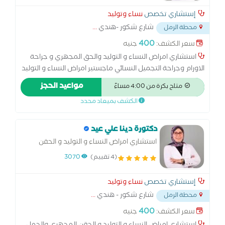
إستشاري تخصص
نساء وتوليد
شارع شكور -هندي
...
محطة الرمل
400
سعر الكشف:
جنيه
استشاري امراض النساء و التوليد والحق المجهري و جراحة
الاورام وجراحة التجميل النسائي ماجستير امراض النساء و التوليد
كلية الطب - جامعة الاسكندرية زماله الكليه الملكية MECOG -
مواعيد الحجز
متاح بكرة من 4:00 مساءً
لندن زمالة الكلية الملكية MRCPI - دبلن البورد الاوربي لامراض
الكشف بميعاد محدد
النساء و التوليد EBCOG - بروكسل - بلجيكا
دكتورة دينا علي عيد
استشاري امراض النساء و التوليد و الحقن
المجهري والحمل الحرج وطب الجنين ماجستير
(4 تقييم)
3070
امراض النساء والتوليد - كلية الطب - جامعه
الاسكندرية زمالة الكلية الملكية MRCOG -
إستشاري تخصص
نساء وتوليد
لندن
شارع شكور - هندي
...
محطة الرمل
400
سعر الكشف:
جنيه