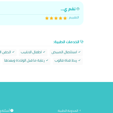
نغم ي...
التقييم :
الخدمات الطبية:
استئصال المبيض
اطفال الانابيب
الحقن ا
ربط قناة فالوب
رعاية ما قبل الولادة وبعدها
المدونة الطبية
أسئلة و