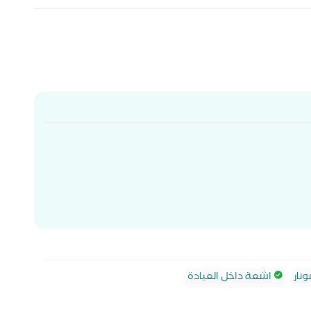
نار
اشعة داخل العيادة