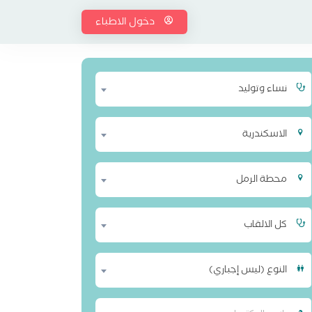
دخول الاطباء
نساء وتوليد
الاسكندرية
محطة الرمل
كل الالقاب
النوع (ليس إجباري)