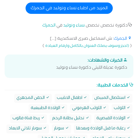
المزيد من اطباء نساء وتوليد في الجمرك
دكتورة تخصص تخصص
نساء وتوليد
في
الجمرك
الجمرك
: ش اسماعيل صبرى الاسكندرية [...]
)
(
(احجز وسوف يصلك العنوان بالكامل وارقام العيادة
الخبرات والشهادات:
دكتورة عديلة الليثى دكتورة نساء وتوليد
الخدمات الطبية:
استئصال المبيض
اطفال الانابيب
الحقن المجهري
اللولب
اللولب الهرموني
الولادة الطبيعية
الولادة القيصرية
تحليل بطانة الرحم
ربط قناة فالوب
رعاية ما قبل الولادة وبعدها
سونار
سونار ثلاثي الابعاد