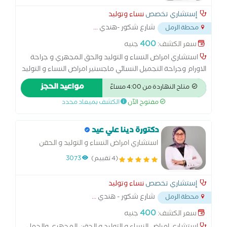
إستشاري تخصص
نساء وتوليد
شارع شكور -هندي
...
محطة الرمل
400
سعر الكشف:
جنيه
استشاري امراض النساء و التوليد والحق المجهري و جراحة
الاورام وجراحة التجميل النسائي ماجستير امراض النساء و التوليد
كلية الطب - جامعة الاسكندرية زماله الكليه الملكية MECOG -
مواعيد الحجز
متاح النهاردة من 4:00 مساءً
لندن زمالة الكلية الملكية MRCPI - دبلن البورد الاوربي لامراض
مفتوح الآن
الكشف بميعاد محدد
النساء و التوليد EBCOG - بروكسل - بلجيكا
دكتورة دينا علي عيد
استشاري امراض النساء و التوليد و الحقن
المجهري والحمل الحرج وطب الجنين ماجستير
(4 تقييم)
3073
امراض النساء والتوليد - كلية الطب - جامعه
الاسكندرية زمالة الكلية الملكية MRCOG -
إستشاري تخصص
نساء وتوليد
لندن
شارع شكور - هندي
...
محطة الرمل
400
سعر الكشف:
جنيه