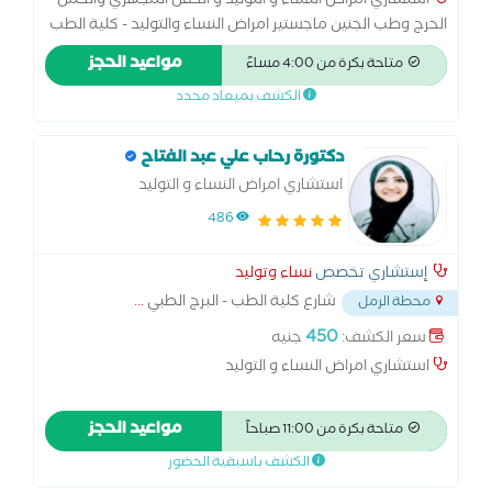
استشاري امراض النساء و التوليد و الحقن المجهري والحمل
الحرج وطب الجنين ماجستير امراض النساء والتوليد - كلية الطب
- جامعه الاسكندرية زمالة الكلية الملكية MRCOG - لندن زمالة
مواعيد الحجز
متاحة بكرة من 4:00 مساءً
الكلية الملكية MRCPI - دبلن
الكشف بميعاد محدد
دكتورة رحاب علي عبد الفتاح
استشاري امراض النساء و التوليد
486
إستشاري تخصص
نساء وتوليد
شارع كلية الطب - البرج الطبي
...
محطة الرمل
450
سعر الكشف:
جنيه
استشاري امراض النساء و التوليد
مواعيد الحجز
متاحة بكرة من 11:00 صباحاً
الكشف باسبقية الحضور