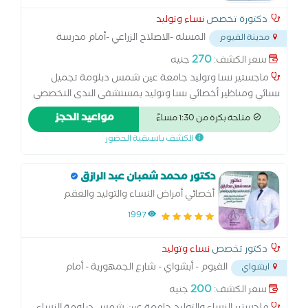
دكتورة تخصص
نساء وتوليد
المسله -الاصلاح الزراعي -أمام مدرسة
مدينة الفيوم
المسلة الاعداديه
...
270
سعر الكشف:
جنيه
ماجستير نسا وتوليد جامعة عين شمس دبلومة تجميل
نسائي ومناظير أخصائي نسا وتوليد بمستشفى الندى التخصصي
أخصائي نسا وتوليد بمستشفى فيديمين العام خبرة 13 سنه في
مواعيد الحجز
متاحة بكرة من 1:30 مساءً
مجال التوليد وأمراض النسا التعامل الجيد مع حالات الحمل عالي
الكشف باسبقية الحضور
الخطورة . جرح تجميلي في حالات القيصرية المتكررة.
دكتور محمد شعبان عبد الرازق
أخصائي أمراض النساء والتوليد والعقم
1997
دكتور تخصص
نساء وتوليد
الفيوم - أبشواي - شارع الجمهورية - أمام
ابشواي
معمل البرج
...
200
سعر الكشف:
جنيه