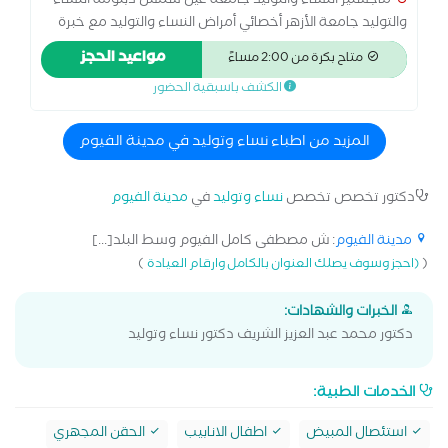
ماجستير النساء والتوليد جامعة عين شمس دبلومة النساء
والتوليد جامعة الأزهر أخصائي أمراض النساء والتوليد مع خبرة
اكثر من 10 سنوات في تخصص النساء والتوليد . مهارات جراحية
مواعيد الحجز
متاح بكرة من 2:00 مساءً
في عمليات استئصال الرحم والأورام الليفية وجراحات التجميل
الكشف باسبقية الحضور
النسائية
المزيد من اطباء نساء وتوليد في مدينة الفيوم
دكتور تخصص تخصص
نساء وتوليد
في
مدينة الفيوم
مدينة الفيوم
: ش مصطفى كامل الفيوم وسط البلد[...]
)
(
(احجز وسوف يصلك العنوان بالكامل وارقام العيادة
الخبرات والشهادات:
دكتور محمد عبد العزيز الشريف دكتور نساء وتوليد
الخدمات الطبية:
استئصال المبيض
اطفال الانابيب
الحقن المجهري