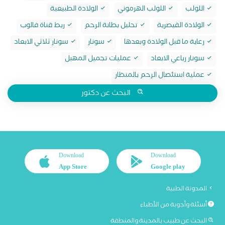
اللولب
اللولب الهرموني
الولادة الطبيعية
الولادة القيصرية
تحليل بطانة الرحم
ربط قناة فالوب
رعاية ما قبل الولادة وبعدها
سونار
سونار ثلاثي الابعاد
سونار رباعي الابعاد
عمليات تجميل المهبل
عملية استئصال الرحم بالمنظار
البحث عن دكتور
Download
Download
App Store
Google play
المدونة الطبية
أسئلة وأجوبة من الأطباء
البحث عن طبيب بالمدينة والمنطقة