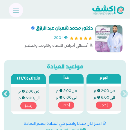
دكتور محمد شعبان عبد الرازق
2004
أخصائي أمراض النساء والتوليد والعقم
مواعيد العيادة
اليوم
غداً
(11/8)
الثلاثاء
من
من
2:00 م
2:00 م
من
2:00 م
الى
الى
6:00 م
6:00 م
الى
6:00 م
إحجز
إحجز
إحجز
احجز الان مجانا وادفع في العيادة بسعر العيادة