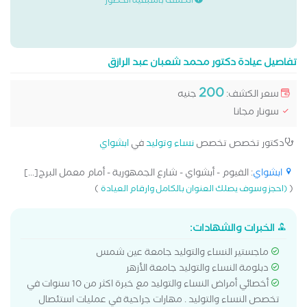
الكشف باسبقية الحضور
تفاصيل عيادة دكتور محمد شعبان عبد الرازق
200
سعر الكشف:
جنيه
سونار مجانا
دكتور تخصص تخصص
نساء وتوليد
في
ابشواي
ابشواي
: الفيوم - أبشواي - شارع الجمهورية - أمام معمل البرج[...]
)
(
(احجز وسوف يصلك العنوان بالكامل وارقام العيادة
الخبرات والشهادات:
ماجستير النساء والتوليد جامعة عين شمس
دبلومة النساء والتوليد جامعة الأزهر
أخصائي أمراض النساء والتوليد مع خبرة اكثر من 10 سنوات في
تخصص النساء والتوليد . مهارات جراحية في عمليات استئصال