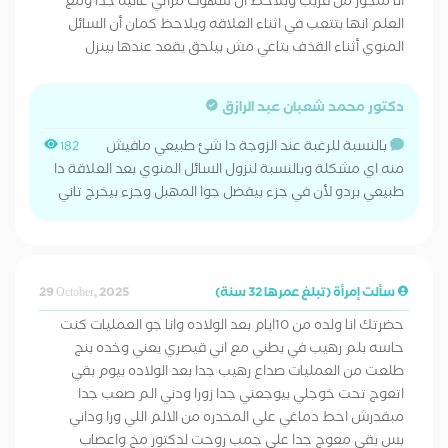
انا متجوز من قريب وبلاحظ ان شهوت مراتي عاليه جدا ومع
العلم انها بتتعب في اثناء العلاقه ويلاحظ كمان أن السائل
المنوي أثناء القذف بتاعي مش بيلحق يقعد عندها بينزل
دكتور محمد شعبان عبد الرازق
بالنسبة للرغبة عند الزوجة دا شئ طبيعي مافيش
182
منه اي مشكلة وبالنسبة لنزول السائل المنوي بعد العلاقة دا
طبيعي بردو لأن في جزء بيفضل جوا المهبل وجزء بيخرج تاني
سألت إمرأة (تبلغ عمرها 32 سنة)
29 October, 2025
حضرتك انا ولده من 10ايام بعد الولاده وانا جو العمليات كنت
حاسه بلم رهيب في بطني مع اني قيصري يعني وخده بنج
طلعت من العمليات صداع رهيب جدا بعد الولاده بيوم بقي
اتعوج تحت خوجلي بيوجعني جدا زورا ودني الم صعب جدا
مبقدرش احط دماغي علي المخدره من الالم اللي ورا وداني
بس بقي معوج جدا علي جمب روحت لدكتور مخ واعصاب