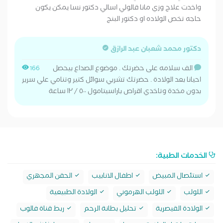
واخدت علاج وزي مانا قالولي اسالي دكتور نسا يمكن يكون
حاجه تخص الولاده او دكتور البنج
دكتور محمد شعبان عبد الرازق
الف سلامه على حضرتك . موضوع الصداع بيحصل
166
احيانا بعد الولادة . حضرتك تشربي سوائل كتير وتنامي علي سرير
بدون مخدة وتاخدي اقراص باراسيتامول ٥٠٠ / ١٢ ساعة
الخدمات الطبية:
استئصال المبيض
اطفال الانابيب
الحقن المجهري
اللولب
اللولب الهرموني
الولادة الطبيعية
الولادة القيصرية
تحليل بطانة الرحم
ربط قناة فالوب