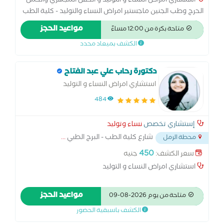
استشاري امراض النساء و التوليد و الحقن المجهري والحمل
الحرج وطب الجنين ماجستير امراض النساء والتوليد - كلية الطب
- جامعه الاسكندرية زمالة الكلية الملكية MRCOG - لندن زمالة
مواعيد الحجز
متاحة بكرة من 12:00 مساءً
الكلية الملكية MRCPI - دبلن
الكشف بميعاد محدد
دكتورة رحاب علي عبد الفتاح
استشاري امراض النساء و التوليد
484
إستشاري تخصص
نساء وتوليد
شارع كلية الطب - البرج الطبي
...
محطة الرمل
450
سعر الكشف:
جنيه
استشاري امراض النساء و التوليد
مواعيد الحجز
متاحة من يوم 2026-08-09
الكشف باسبقية الحضور