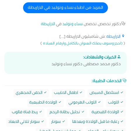
المزيد من اطباء نساء وتوليد في الازاريطة
دكتور تخصص تخصص
نساء وتوليد
في
الازاريطة
الازاريطة
: ش شامبليون الازاريطة [...]
)
(
(احجز وسوف يصلك العنوان بالكامل وارقام العيادة
الخبرات والشهادات:
دكتور محمد مصطفى دكتور نساء وتوليد
الخدمات الطبية:
استئصال المبيض
اطفال الانابيب
الحقن المجهري
اللولب
اللولب الهرموني
الولادة الطبيعية
الولادة القيصرية
تحليل بطانة الرحم
ربط قناة فالوب
رعاية ما قبل الولادة وبعدها
سونار
سونار ثلاثي الابعاد