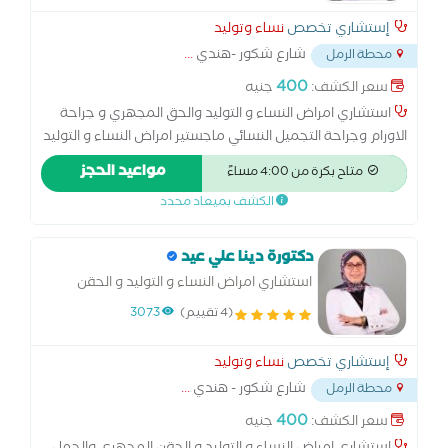
إستشاري تخصص
نساء وتوليد
شارع شكور -هندي
...
محطة الرمل
400
سعر الكشف:
جنيه
استشاري امراض النساء و التوليد والحق المجهري و جراحة
الاورام وجراحة التجميل النسائي ماجستير امراض النساء و التوليد
كلية الطب - جامعة الاسكندرية زماله الكليه الملكية MECOG -
مواعيد الحجز
متاح بكرة من 4:00 مساءً
لندن زمالة الكلية الملكية MRCPI - دبلن البورد الاوربي لامراض
الكشف بميعاد محدد
النساء و التوليد EBCOG - بروكسل - بلجيكا
دكتورة دينا علي عيد
استشاري امراض النساء و التوليد و الحقن
المجهري والحمل الحرج وطب الجنين ماجستير
(4 تقييم)
3073
امراض النساء والتوليد - كلية الطب - جامعه
الاسكندرية زمالة الكلية الملكية MRCOG -
إستشاري تخصص
نساء وتوليد
لندن
شارع شكور - هندي
...
محطة الرمل
400
سعر الكشف:
جنيه