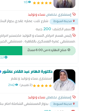
113
إستشاري تخصص
نساء وتوليد
شارع ثابت عماره غاندي بجوار البنك
مدينة اسيوط
200
سعر الكشف:
جنيه
رئيس قسم امراض النساء و التوليد ماجستير امرا
،مستشفى غمرة العسكرى بالقاهرة ، مستشفى الجيرمانية
بانجلترا
متاح النهاردة من 6:00 مساءً
الك
دكتورة الهام عبد القادر عاشور
استشارى نساء وتوليد وعقم
(2 تقييم)
2142
إستشاري تخصص
نساء وتوليد
بجوار المستشفى الشاملة امام بنك
مدينة اسيوط