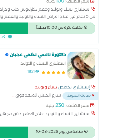
100
سعر الكشف:
جنيه
استشارى نساء وتوليد وعقم بكارليوس طب وجراحة
من 30عام فى علاج امراض النساء والتوليد والعق
المناظير الجراحيةوالولادة الطبيعية والولادة القيصر
متاحة بكرة من 10:00 صباحاً
الكش
دكتورة نانسي نظمى عجبان
استشارى النساء و التوليد
1921
إستشاري تخصص
نساء وتوليد
شارع الجيش المنفذ فوق
...
مدينة اسيوط
230
سعر الكشف:
جنيه
استشارى النساء و التوليد علاج العقم حقن مجهر
متاحة من يوم 2026-08-10