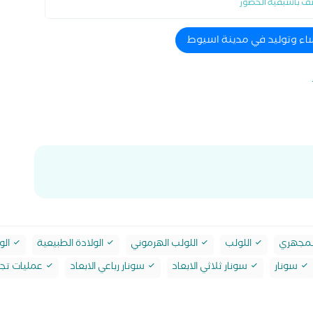
ف باسبقية الحضور
ساء وتوليد في مدينة اسيوط
لمجهري
اللولب
اللولب الهرموني
الولادة الطبيعية
الو
سونار
سونار ثلاثي الابعاد
سونار رباعي الابعاد
عمليات تجم