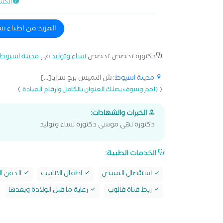
الكش
المزيد من اطباء ن
دكتورة تخصص تخصص
نساء وتوليد
في
مدينة اسيوط
مدينة اسيوط
: ش النميس برج سرايا[...]
)
(
(احجز وسوف يصلك العنوان بالكامل وارقام العيادة
الخبرات والشهادات:
دكتورة نهى موسى دكتورة نساء وتوليد
الخدمات الطبية:
استئصال المبيض
اطفال الانابيب
الحقن ا
ربط قناة فالوب
رعاية ما قبل الولادة وبعدها