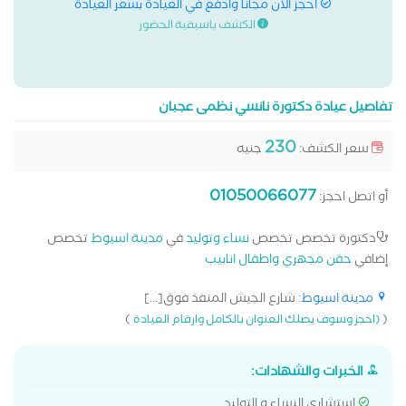
احجز الان مجانا وادفع في العيادة بسعر العيادة
الكشف باسبقية الحضور
تفاصيل عيادة دكتورة نانسي نظمى عجبان
230
سعر الكشف:
جنيه
01050066077
أو اتصل احجز:
دكتورة تخصص تخصص
نساء وتوليد
في
مدينة اسيوط
تخصص
إضافي
حقن مجهري واطفال انابيب
مدينة اسيوط
: شارع الجيش المنفذ فوق[...]
)
(
(احجز وسوف يصلك العنوان بالكامل وارقام العيادة
الخبرات والشهادات:
استشارى النساء و التوليد