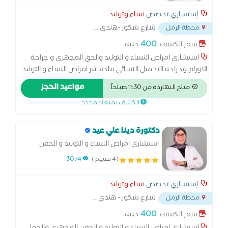
إستشاري تخصص
نساء وتوليد
شارع شكور -هندي
...
محطة الرمل
400
سعر الكشف:
جنيه
استشاري امراض النساء و التوليد والحق المجهري و جراحة
الاورام وجراحة التجميل النسائي ماجستير امراض النساء و التوليد
كلية الطب - جامعة الاسكندرية زماله الكليه الملكية MECOG -
مواعيد الحجز
متاح النهاردة من 11:30 صباحاً
لندن زمالة الكلية الملكية MRCPI - دبلن البورد الاوربي لامراض
الكشف بميعاد محدد
النساء و التوليد EBCOG - بروكسل - بلجيكا
دكتورة دينا علي عيد
استشاري امراض النساء و التوليد و الحقن
المجهري والحمل الحرج وطب الجنين ماجستير
(4 تقييم)
3074
امراض النساء والتوليد - كلية الطب - جامعه
الاسكندرية زمالة الكلية الملكية MRCOG -
إستشاري تخصص
نساء وتوليد
لندن
شارع شكور - هندي
...
محطة الرمل
400
سعر الكشف:
جنيه