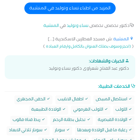
المزيد من اطباء نساء وتوليد في المنشية
دكتور تخصص تخصص
نساء وتوليد
في
المنشية
المنشية
: ش مسجد العطارين الاسكندرية [...]
)
(
(احجز وسوف يصلك العنوان بالكامل وارقام العيادة
الخبرات والشهادات:
دكتور عبد الفتاح شعراوى دكتور نساء وتوليد
الخدمات الطبية:
استئصال المبيض
اطفال الانابيب
الحقن المجهري
اللولب
اللولب الهرموني
الولادة الطبيعية
الولادة القيصرية
تحليل بطانة الرحم
ربط قناة فالوب
رعاية ما قبل الولادة وبعدها
سونار
سونار ثلاثي الابعاد