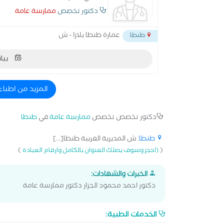
دكتور تخصص
ممارسة عامة
عمارة طنطا بلازا - ش
طنطا
بيان
المزيد من اطباء
دكتور تخصص تخصص
ممارسة عامة
في
طنطا
طنطا
: ش المديرية الغربية طنطا[...]
)
(
(احجز وسوف يصلك العنوان بالكامل وارقام العيادة
الخبرات والشهادات:
دكتور احمد محمود الجزار دكتور ممارسة عامة
الخدمات الطبية: