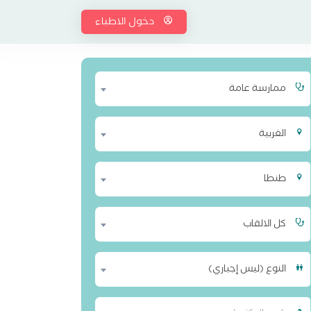
دخول الاطباء
ممارسة عامة
الغربية
طنطا
كل الالقاب
النوع (ليس إجباري)