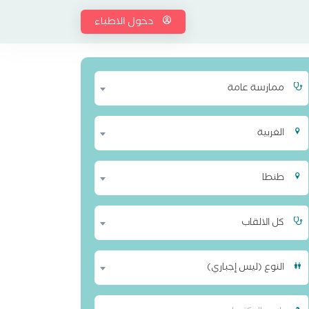
دخول الاطباء
ممارسة عامة
الغربية
طنطا
كل الالقاب
النوع (ليس إجباري)