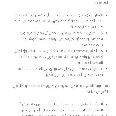
العلامات :
F – الوجه (Face): اطلب من الشخص أن يبتسم، وإذا لاحظت
تدلي أحد جانبَي الوجه أو عدم توازن الابتسامة، فقد يدل ذلك
على السكتة الدماغية.
A – الذراع (Arms): اطلب من الشخص أن يرفع ذراعيه، وإذا
انخفضت واحدة أو لم يقدر على رفعها، فهذا مؤشر على
سكتة دماغية.
S – الكلام (Speech): اطلب منه تكرار جملة بسيطة، وإذا كان
كلامه غير واضح أو متثاقلا، فقد يكون ذلك من علامات
السكتة الدماغية.
T – الوقت (Time): في حال ظهور أي من العلامات السابقة،
يجب الاتصال بالإسعاف فورا دون تأخير.
أما النوبة القلبية، فيمكن التمييز عن طريق ظهور واحد أو أكثر من
الأعراض التالية :
ألم أو ضغط في الصدر، يوصف غالبا بأنه شعور بالامتلاء أو
الضغوط أو العصر، وقد يستمر لعدة دقائق أو يرجع ويعود.