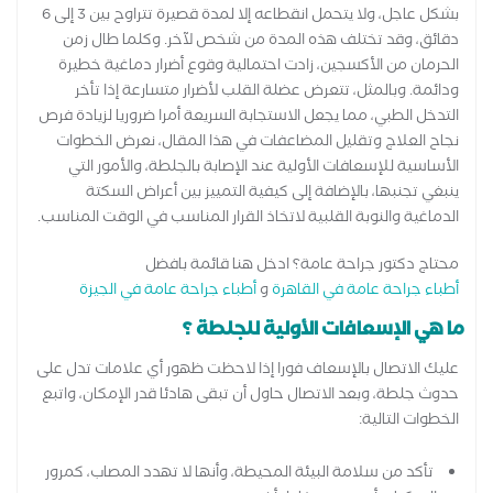
بشكل عاجل، ولا يتحمل انقطاعه إلا لمدة قصيرة تتراوح بين 3 إلى 6
دقائق، وقد تختلف هذه المدة من شخص لآخر. وكلما طال زمن
الحرمان من الأكسجين، زادت احتمالية وقوع أضرار دماغية خطيرة
ودائمة. وبالمثل، تتعرض عضلة القلب لأضرار متسارعة إذا تأخر
التدخل الطبي، مما يجعل الاستجابة السريعة أمرا ضروريا لزيادة فرص
نجاح العلاج وتقليل المضاعفات في هذا المقال، نعرض الخطوات
الأساسية للإسعافات الأولية عند الإصابة بالجلطة، والأمور التي
ينبغي تجنبها، بالإضافة إلى كيفية التمييز بين أعراض السكتة
الدماغية والنوبة القلبية لاتخاذ القرار المناسب في الوقت المناسب.
محتاج دكتور جراحة عامة؟ ادخل هنا قائمة بافضل
أطباء جراحة عامة في القاهرة
و
أطباء جراحة عامة في الجيزة
ما هي الإسعافات الأولية للجلطة ؟
عليك الاتصال بالإسعاف فورا إذا لاحظت ظهور أي علامات تدل على
حدوث جلطة، وبعد الاتصال حاول أن تبقى هادئا قدر الإمكان، واتبع
الخطوات التالية:
تأكد من سلامة البيئة المحيطة، وأنها لا تهدد المصاب، كمرور