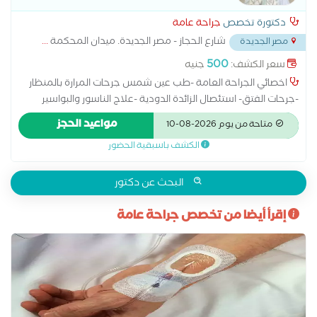
دكتورة تخصص
جراحة عامة
شارع الحجاز - مصر الجديدة. ميدان المحكمة
...
مصر الجديدة
500
سعر الكشف:
جنيه
اخصائي الجراحة العامة -طب عين شمس جرحات المرارة بالمنظار
-جرحات الفتق- استئصال الزائدة الدودية -علاج الناسور والبواسير
والشرخ الشرجي -استئصالالأورام والكتل السطحية-علاج الاكياس
مواعيد الحجز
متاحة من يوم 2026-08-10
الدهنية والدمل-تغيير الضمادات ومتابعة الجروح
الكشف باسبقية الحضور
البحث عن دكتور
إقرأ أيضا من تخصص جراحة عامة