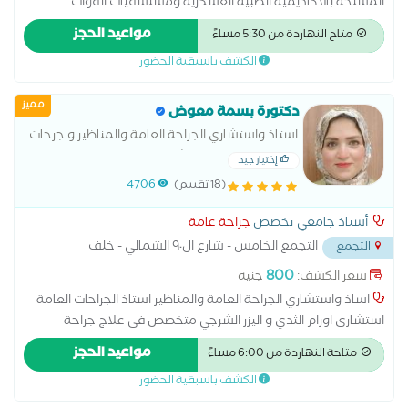
المسلحة بالأكاديمية الطبية العسكرية ومستشفيات القوات
المسلحة ومستشفى النزهة الدولى والصفا بالمهندسين وحسبو
مواعيد الحجز
متاح النهاردة من 5:30 مساءً
الدولى والمروة التخصصى ومستشفى الميرغنى بمصر الجديدة ،زميل
الكشف باسبقية الحضور
كلية الجراحين الملكية بجلاسجو انجلترا، عضو الأكاديمية الطبيه
العسكرية عضو جمعية جراحين المناظير المصرية عضو اللجنة الدولية
مميز
للصليب الأحمر ( ICRC ) عضو الاكاديمية الأمريكية للتعليم الطبي
دكتورة بسمة معوض
المستمر ( AACME ) ماجستير الجراحة العامة طب عين شمس
استاذ واستشاري الجراحة العامة والمناظير و جرحات
د.دكتوراة الجراحة العامة طب القصر العينى دبلوما جراحات الحوادث
واورام الثدي وعلاج الشرج
إختيار جيد
من اللجنة الدولية للصليب الأحمر
(18 تقييم)
4706
أستاذ جامعي تخصص
جراحة عامة
التجمع الخامس - شارع ال٩٠ الشمالي - خلف
التجمع
المستشفي الجوي
...
800
سعر الكشف:
جنيه
اساذ واستشاري الجراحة العامة والمناظير استاذ الجراحات العامة
استشارى اورام الثدي و اليزر الشرجي متخصص فى علاج جراحة
البواسير و الشرج والمستقيم والناسور متخصص فى الفتق السرى و
مواعيد الحجز
متاحة النهاردة من 6:00 مساءً
الزايدة والمرارة متخصص فى ازالة الخراج و الاكياس الدهنية
الكشف باسبقية الحضور