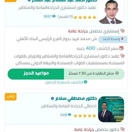
دكتور أحمد عبد السلام عبد القادر
عقيد دكتور استشارى الجراحةالعامة والمناظير
والاورام بالقوات المسلحة بمستشفيات القوات
(11 تقييم)
1697
المسلحة والنزهة الدولى والميرغنى مصر الجديدة
والامل والصفا بالمهندسين
إستشاري تخصص
جراحة عامة
ش محمد فريد بجوار الفرع الرئيسى البنك الأهلي
وسط البلد
...
400
سعر الكشف:
جنيه
عقيد دكتور استشارى الجراحةالعامة والمناظير والاورام بالقوات
المسلحة بمستشفيات القوات المسلحة والنزهة الدولى بمساكن
شيراتون والصفا بالمهندسين وحسبو الدولى بمدينة نصر والمروة
مواعيد الحجز
متاح النهاردة من 7:30 مساءً
التخصصي والامل التخصصى بالمهندسين ومستشفى الميرغنى بمصر
الكشف باسبقية الحضور
الجديدة ، زميل كلية الجراحين الملكية جلاسجو إنجلترا ماجستير
الجراحة العامة طب عين شمس د.دكتوراه الجراحة العامة طب القصر
إعلان
العينى دبلوما متقدمة فى جراحات الحوادث من الهيئة الدولية
دكتور مصطفي سلام
للصليب الاحمر عضو الأكاديمية الطبيه العسكرية عضو جمعية
اخصائى الجراحة العامة والمناظير
جراحين المناظير المصرية عضو اللجنة الدولية للصليب الأحمر ( ICRC )
548
عضو الاكاديمية الأمريكية للتعليم الطبي المستمر ( AACME )
دكتور تخصص
جراحة عامة