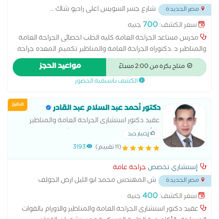
شارع جسر السويس اعلى راديو شاك
...
مصر الجديدة
700
سعر الكشف:
جنيه
مدرس مساعد الجراحة العامة كليه الطب اخصائى الجراحة العامة
والمناظير د .دكتوراه الجراحة العامة والمناظير تكميم المعده جراحه
البواسير جراحه المعده استئصال الكليه شد البطن بالخيوط علاج
مواعيد الحجز
متاح بكرة من 2:00 مساءً
الاستسقاء علاج ابواسير بالجراحه واليزر
الكشف باسبقية الحضور
مميز
دكتور أحمد عبد السلام عبد القادر
عقيد دكتور استشارى الجراحة العامة والمناظير
والأورام بالقوات المسلحة بمستشفيات القوات
إختيار جيد
المسلحة زميل كلية الجراحين الملكية جلاسجو
(11 تقييم)
3193
انجلترا
إستشاري تخصص
جراحة عامة
ش المهندس محمد ابو الليل ارض الجولف
مصر الجديدة
الميرغنى
...
400
سعر الكشف:
جنيه
عقيد دكتور استشارى الجراحة العامة والمناظير والاورام بالقوات