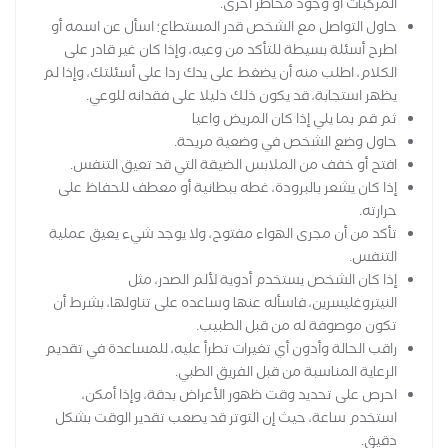
المركبات أو وجود مخاطر أخرى.
حاول التواصل مع الشخص قدر المستطاع؛ اسأل عن اسمه أو
اطرح أسئلة بسيطة للتأكد من وعيه، وإذا كان غير قادر على
الكلام، اطلب منه أن يضغط على يدك ردا على أسئلتك، وإذا لم
يظهر استجابة، قد يكون ذلك دليلا على فقدانه للوعي.
ثم قم بما يلي إذا كان المريض واعيا
حاول وضع الشخص في وضعية مريحة.
افتح أو خفف من الملابس الضيقة التي قد تعيق التنفس.
إذا كان يشعر بالبرودة، غطه ببطانية أو معطف للحفاظ على
حرارته.
تأكد من أن مجرى الهواء مفتوح، ولا يوجد شيء يعيق عملية
التنفس.
إذا كان الشخص يستخدم أدوية لألم الصدر، مثل
النيتروغليسرين، فاسأله عنها وساعده على تناولها، بشرط أن
تكون موصوفة له من قبل الطبيب.
راقب الحالة وأدون أي تغيرات تطرأ عليه، للمساعدة في تقديم
الرعاية المناسبة من قبل الفريق الطبي.
احرص على تحديد وقت ظهور الأعراض بدقة، وإذا أمكن،
استخدم ساعة، حيث إن التوتر قد يصعب تقدير الوقت بشكل
دقيق.