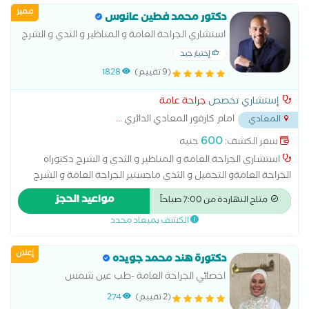
مميز
دكتور محمد فطين عانوس
استشاري الجراحة العامة و المناظير و الثدي و الشرج
إختيار جيد
(9 تقييم)
1828
إستشاري تخصص
جراحة عامة
امام كارفور المعادي الدائري
...
المعادي
600
سعر الكشف:
جنيه
استشاري الجراحة العامة و المناظير و الثدي و الشرج دكتوراه
الجراحة العامةو التجميل و الثدي ماجستير الجراحة العامة و الشرج
زمالة البريطانيه الجراحة العامة لندن متخخص في علاج امراض الشرج
مواعيد الحجز
متاح النهاردة من 7:00 صباحاً
في العيادة بدون جراحة او تخدير
الكشف بميعاد محدد
إعلان
دكتورة هند محمد جويده
اخصائي الجراحة العامة -طب عين شمس
(2 تقييم)
274