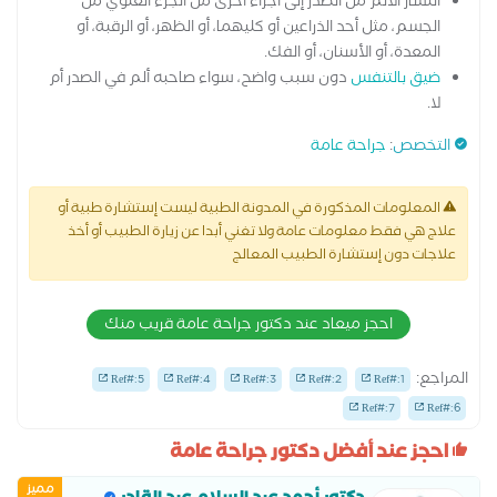
انتشار الألم من الصدر إلى أجزاء أخرى من الجزء العلوي من
الجسم، مثل أحد الذراعين أو كليهما، أو الظهر، أو الرقبة، أو
المعدة، أو الأسنان، أو الفك.
ضيق بالتنفس
دون سبب واضح، سواء صاحبه ألم في الصدر أم
لا.
التخصص
:
جراحة عامة
المعلومات المذكورة في المدونة الطبية ليست إستشارة طبية أو
علاج هي فقط معلومات عامة ولا تغني أبدا عن زيارة الطبيب أو أخذ
علاجات دون إستشارة الطبيب المعالج
احجز ميعاد عند دكتور جراحة عامة قريب منك
المراجع:
Ref#:5
Ref#:4
Ref#:3
Ref#:2
Ref#:1
Ref#:7
Ref#:6
احجز عند أفضل دكتور جراحة عامة
مميز