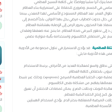
ما يترك أثرا سلبيا وواضحًا على كثافة النسيج العظمي.
ساسي في الجسم، وضروري للحفاظ على استمرارية بناء العظام
وال العمر. تعد العظام المستودع الأساسي لهذا المعدن، بينما
ال
 حال حدوث اضطراب مرضي يخل بهذا التوازن، يلجأ الجسم إلى
ال
اذ هذا المخزون بمرور الزمن إلى الإصابة بهشاشة العظام.
ال
د إلى تدهور كبير في صحة العظام، ما ينتج عنه ضعفها وفقدان
ال
جسم على امتصاص الكالسيوم واستخدامه بآلية متوازنة تضمن
قط
تلة العظمية
: قد يؤدي الاستمرار في تناول مجموعة من الأدوية
ن هذه الأدوية ما يلي :
على نطاق واسع لمعالجة العديد من الأمراض. يرتبط الاستخدام
رتيزون، بانخفاض كثافة العظام.
الكورتيكوستيرويدات: تعمل هذه الأدوية على زيادة عملية موت الخلايا العظمية المبرمج (apoptosis)، وذلك عبر تثبيط
استعمالها يفاقم من مشكلة نقص الكالسيوم.
الجة النوبات وحالات الصرع. يمكن لمضادات الاختلاج أن تعيق
بح إنتاج الخلايا البانية للعظم.
ال
لات المرضية المتعلقة بتخثر الدم. يؤدي استخدام الهيبارين
ال
الأنسجة العظمية.
ال