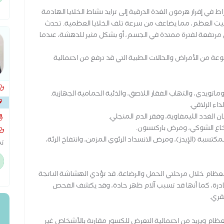
ال
اط في إفراز هرمون الغدة الدرقية إلى تزايد نشاط الخلايا الهادمة
قط
مسؤولة عن تفتيت العظم، مما يضاعف من سرعة تلف الخلايا العظمية. تحدث
 مرتفعة لفترة ممتدة في الجسم، أو بشكل مثير للدهشة، عندما
ة من الأمراض والحالات الطبية التي قد ترفع من احتمالية
ماتويدي، والتهاب الفقار اللاصق، والذئبة الحمامية الجهازية.
اء الزلاقي.
الم
 الغدد الليمفاوية، وفقر الدم المنجلي.
لنخاع الشوكي، ومرض باركنسون.
تسبة (الإيدز)، ومرض الانسداد الرئوي المزمن، وانتفاخ الرئة،
تم
(ا
ال
عظام خلال مرحلتي الحمل والرضاعة. قد تؤدي الهشاشة الناتجة
خش
درة، كما أنها قد تسبب آلام ظهر حادة، وقد يكشف الفحص
تش
قري.
لعظام ويزيد من احتمالية التعرض للكسور مقارنة بالأشخاص غير