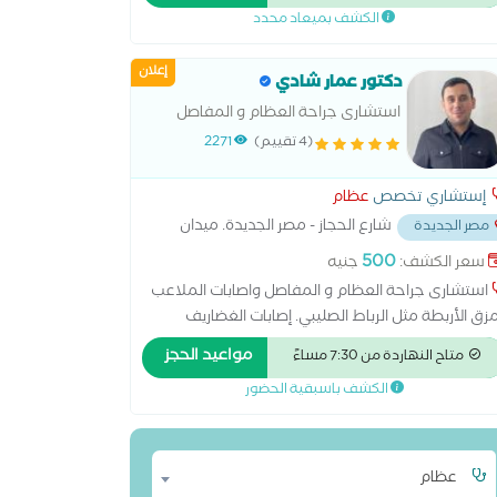
الكشف بميعاد محدد
ورك عملية تغيير مفصل الركبة عملية مفصل الكوع
ع عظمي في الركبة
إعلان
دكتور عمار شادي
استشارى جراحة العظام و المفاصل
واصابات الملاعب
(4 تقييم)
2271
إستشاري تخصص
عظام
شارع الحجاز - مصر الجديدة. ميدان
مصر الجديدة
حكمة
...
500
سعر الكشف:
جنيه
استشارى جراحة العظام و المفاصل واصابات الملاعب
زق الأربطة مثل الرباط الصليبي. إصابات الغضاريف
لمنيسك). خلع المفاصل (الكتف، الركبة). الشد والتمزق
مواعيد الحجز
متاح النهاردة من 7:30 مساءً
عضلي. لكسور بأنواعها وعلاجها (جبس أو جراحة).
الكشف باسبقية الحضور
ونة المفاصل (مثل الركبة والورك). التهابات المفاصل.
وهات العظام (خلقية أو مكتسبة)
عظام