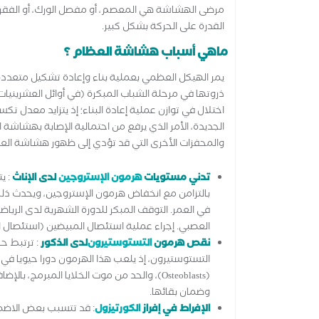
مرضى الهشاشة هي المعصم، أو مفصل الورك، أو الفقرا
القدرة على الحركة بشكل كبير.
ماهي أسباب هشاشة العظام ؟
يمر الهيكل العظمي بعملية بناء وإعادة تشكيل متعددة ا
ذروتها في مرحلة الشباب المبكرة (في أوائل العشرينيات
اختلال في توازن عملية إعادة البناء؛ إذ يتزايد معدل ت
الجديدة، الأمر الذي يرفع من احتمالية الإصابة بهشاش
والمحفزات الأخرى التي قد تؤدي إلى ظهور هشاشة العظ
تدني مستويات
هرمون الإستروجين
لدى الإناث
: ي
بالتزامن مع انخفاض هرمون الإستروجين، ويحدث ذلك 
في العمر. التوقف المبكر للدورة الشهرية لدى الرياض
العصبي. إجراء عملية استئصال المبيضين (استئصال ال
نقص هرمون
التستوستيرون
لدى الذكور
: ترتبط ح
التستوستيرون، إذ يلعب هذا الهرمون دورا حيويا في 
وضمان بقائها.
الإفراط في إفراز
الكورتيزول
: قد تتسبب بعض الاضطر