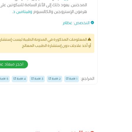
المدخنين. يعود ذلك إلى الآثار السامة للنيكوتين ع
هرمون الإستروجين والكالسيوم
وفيتامين د
.
التخصص
:
عظام
المعلومات المذكورة في المدونة الطبية ليست إستشارة 
أو أخذ علاجات دون إستشارة الطبيب المعالج
احجز ميعاد ع
المراجع:
Ref#:5
Ref#:4
Ref#:3
Ref#:2
Ref#:1