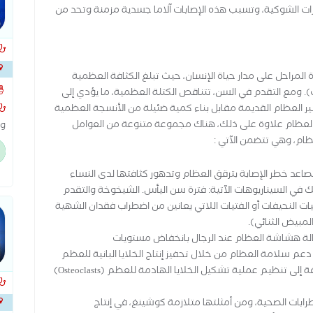
ت الشوكية، وتسبب هذه الإصابات آلاما جسدية مزمنة وتحد من
لمراحل على مدار حياة الإنسان، حيث تبلغ الكثافة العظمية
بجوا
). ومع التقدم في السن، تتناقص الكتلة العظمية، ما يؤدي إلى
كسير العظام القديمة مقابل بناء كمية ضئيلة من الأنسجة العظمية
ة العظام علاوة على ذلك، هناك مجموعة متنوعة من العوامل
وا
ام، وهي تتضمن الآتي :
إع
ال
عل
تصاعد خطر الإصابة بترقق العظام وتدهور كثافتها لدى النساء
ال
في السيناريوهات الآتية: فترة سن اليأس. الشيخوخة والتقدم
عم
يات النحيفات أو الفتيات اللاتي يعانين من اضطراب فقدان الشهية
عظ
مبيض الثنائي).
الة هشاشة العظام عند الرجال بانخفاض مستويات
دعم سلامة العظام من خلال تحفيز إنتاج الخلايا البانية للعظم
(Osteoblasts)، والحد من موت الخلايا المبرمج، بالإضافة إلى تنظيم عملية تشكيل الخلايا الهادمة للعظم (Osteoclasts)
ابات الصحية، ومن أمثلتها متلازمة كوشينغ، في إنتاج