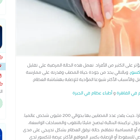
جا
ال
ؤثر على الكثير من الأفراد. تعمل هذه الحالة المرضية على تقليل
كسور
، وبالتالي يحد من جودة حياة المصاب وقدرته على ممارسة
الرئ
والأسباب الأكثر شيوعا المؤدية للإصابة بهشاشة العظام.
ال
 في القاهرة
و
أطباء عظام في الجيزة
وا
ال
ال
تمثل هشاشة العظام أحد الأمراض الهيكلية الأكثر انتشارا، حيث يقدر عدد المصابين بها بحوالي 200 مليون شخص عالميا.
 تركيبته البنائية ليصبح مليئا بالثقوب والمساحات الواسعة،
ة أو المسامية تتفاقم حالة ترقق العظام بشكل تدريجي على مدى
 للسقوط أو الإصابة بكسر. المواقع الأكثر عرضة للكسور لدى