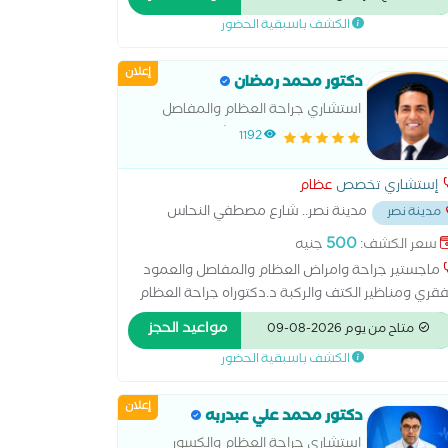
معة الازهر البورد المصري (الزمالة المصرية) في جراحة
الكشف باسبقية الحضور
عظام
إعلان
دكتور محمد رمضان
استشاري جراحة العظام والمفاصل
والعمود الفقري بمستشفيات هيئة
1192
الشرطة
إستشاري تخصص
عظام
مدينة نصر.. شارع مصطفي النحاس
مدينة نصر
يسي امتداد افريقيا..بجوار مدرسة المنهل الخاصة
...
500
سعر الكشف:
جنيه
ماجستير جراحة وامراض العظام والمفاصل والعمود
فقري ومناظير الكتف والركبة د.دكتوراه جراحة العظام
لمفاصل اخصائي جراحات القدم والكاحل بمستشفيات
مواعيد الحجز
متاح من يوم 2026-08-09
شرطة عضو الجمعية المصرية لجراحة العظام اخصائي
الكشف باسبقية الحضور
طب الرياضي واصابات الملاعب
إعلان
دكتور محمد علي عبدربه
إستشاري جراحة العظام والكسور