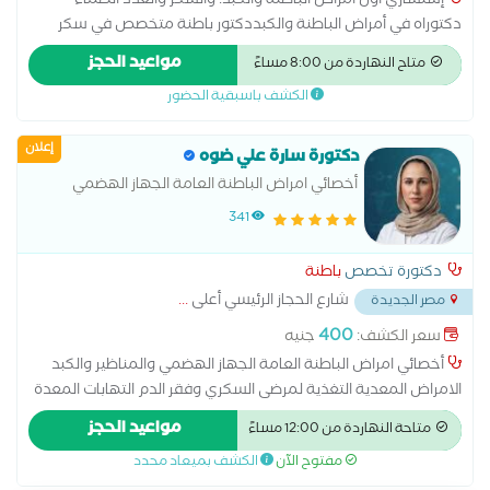
إستشاري أول أمراض الباطنة والكبد. والسكر والغدد الصماء
دكتوراه في أمراض الباطنة والكبددكتور باطنة متخصص في سكر
وغدد صماء بالغين، جهاز هضمي ومناظير بالغين، باطنة عامة،
مواعيد الحجز
متاح النهاردة من 8:00 مساءً
حساسية ومناعة بالغين و جهاز هضمي ومناظير اطفال
الكشف باسبقية الحضور
إعلان
دكتورة سارة علي ضوه
أخصائي امراض الباطنة العامة الجهاز الهضمي
والمناظير والكبد
341
دكتورة تخصص
باطنة
شارع الحجاز الرئيسي أعلى
...
مصر الجديدة
400
سعر الكشف:
جنيه
أخصائي امراض الباطنة العامة الجهاز الهضمي والمناظير والكبد
الامراض المعدية التغذية لمرضى السكري وفقر الدم التهابات المعدة
والاثنى عشر امراض الباطنة العامة امراض الجهاز الهضمي امراض
مواعيد الحجز
متاحة النهاردة من 12:00 مساءً
ضغط الدم تشخيص وعلاج حالات ارتجاع المريء سونار على البطن
مفتوح الآن
الكشف بميعاد محدد
والحوض علاج الكوليسترول