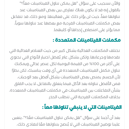
والآن سنجيب على سؤال "هل يمكن تناول الفيتامينات معاً؟"
بالقول إنه قد لا يكون هناك تعارض بين بعض الفيتامينات عند
تناولها معاً، حيث لن يؤثر ذلك على فعاليتها. ومع ذلك، قد تتفاعل
بعض مكملات الفيتامينات الفردية مع بعضها عند تناولها سوياً،
مما يؤثر على امتصاص إحداها أو كليهما.
مكملات الفيتامينات المتعددة :
تختلف المكملات الغذائية بشكل كبير من حيث العناصر الغذائية التي
تقدمها وجرعاتها، ولكن بشكل عام يُفضل اختيار الأنواع التي تحتوي
على أكثر من 100% من القيمة اليومية لكل عنصر غذائي ويمكنك
تناول مكمل الفيتامينات المتعددة في أي وقت يناسبك، لكن نظرًا
لأن الجسم يمتص بعض الفيتامينات بشكل أفضل بعد الوجبات،
فمن الأفضل تناوله بعد الأكل فيما يتعلق بالتفاعل، لا يجب القلق
بشأن التفاعلات بين الفيتامينات في مكملات الفيتامينات المتعددة،
بخلاف المكملات الفردية التي تتطلب الحذر.
الفيتامينات التي لا ينبغي تناولها معاً :
بعد أن أجبنا على سؤال "هل يمكن تناول الفيتامينات معًا؟"، يتعين
علينا توضيح الفيتامينات التي لا يُنصح بتناولها معًا لتفادي ذلك،