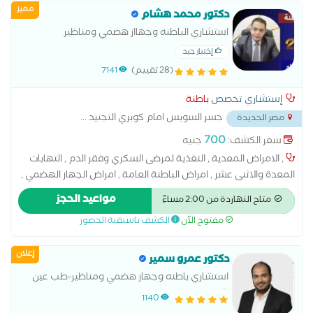
مميز
دكتور محمد هشام
استشاري الباطنه وجهااز هضمي ومناظير
إختيار جيد
(28 تقييم)
7141
إستشاري تخصص
باطنة
جسر السويس امام كوبري التجنيد
...
مصر الجديدة
700
سعر الكشف:
جنيه
, الامراض المعدية , التغذية لمرضى السكري وفقر الدم , التهابات
المعدة والاثنى عشر , امراض الباطنة العامة , امراض الجهاز الهضمي ,
امراض ضغط الدم , تشخيص وعلاج حالات ارتجاع المريء , سونار على
مواعيد الحجز
متاح النهاردة من 2:00 مساءً
البطن والحوض , علاج الكوليسترول ,
مفتوح الآن
الكشف باسبقية الحضور
إعلان
دكتور عمرو سمير
استشاري باطنه وجهاز هضمي ومناظير-طب عين
شمس
1140