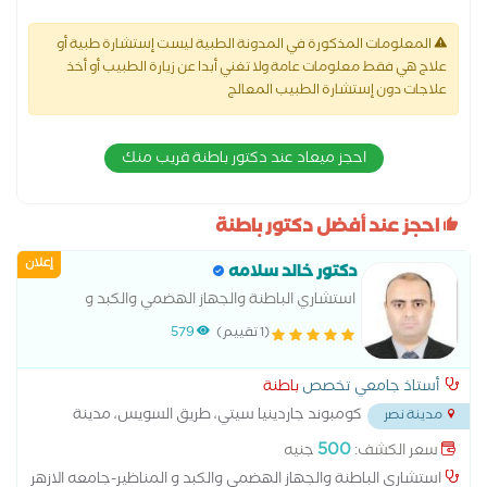
المعلومات المذكورة في المدونة الطبية ليست إستشارة طبية أو
علاج هي فقط معلومات عامة ولا تغني أبدا عن زيارة الطبيب أو أخذ
علاجات دون إستشارة الطبيب المعالج
احجز ميعاد عند دكتور باطنة قريب منك
احجز عند أفضل دكتور باطنة
إعلان
دكتور خالد سلامه
استشاري الباطنة والجهاز الهضمي والكبد و
المناظير-جامعه الازهر
(1 تقييم)
579
أستاذ جامعي تخصص
باطنة
كومبوند جاردينيا سيتي، طريق السويس، مدينة
مدينة نصر
نصر
...
500
سعر الكشف:
جنيه
استشاري الباطنة والجهاز الهضمي والكبد و المناظير-جامعه الازهر