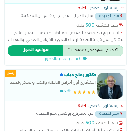
إستشاري تخصص
باطنة
شارع الحجاز - مصر الجديدة. ميدان المحكمة
...
مصر الجديدة
500
سعر الكشف:
جنيه
استشاري باطنه وجهاز هضمي ومناظير-طب عين شمس علاج
مشاكل مثل قرحة المعدة، ارتجاع المريء، القولون العصبي، والتهابات
الأمعاء. التعامل مع أمراض الكبد مثل الدهون على الكبد أو الالتهاب
مواعيد الحجز
متاح النهاردة من 4:00 مساءً
الكبدي. تشخيص حالات النزيف أو الألم في البطن
الكشف باسبقية الحضور
إعلان
دكتور رماح دياب
إستشاري أول أمراض الباطنة والكبد. والسكر والغدد
الصماء دكتوراه في أمراض الباطنة والكبد
1169
إستشاري تخصص
باطنة
ش المقريزي روكسي مصر الجديدة
...
مصر الجديدة
500
سعر الكشف:
جنيه