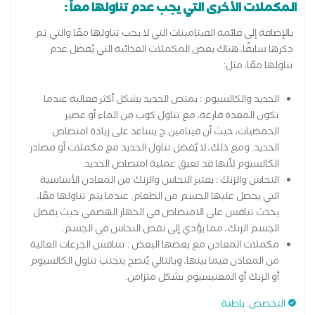
المكملات الأخرى التي يجب عدم تناولها معاً :
بالإضافة إلى قائمة الفيتامينات التي لا يجب تناولها معًا والتي تم
ذكرها سابقًا، هناك بعض المكملات الغذائية التي يُفضل عدم
تناولها معًا، مثل:
الحديد والكالسيوم : يمتص الحديد بشكل أكثر فعالية عندما
تكون المعدة فارغة، مع تناول كوب من الماء أو عصير
الحمضيات، حيث أن فيتامين ج يساعد على زيادة امتصاص
الحديد. ومع ذلك، لا يُفضل تناول الحديد مع مكملات أو مصادر
الكالسيوم لأنها قد تعيق عملية امتصاص الحديد.
النحاس والزنك : يعتبر النحاس والزنك من المعادن الأساسية
التي يحصل عليها الجسم من الطعام. عندما يتم تناولها معًا،
يحدث تنافس على الامتصاص في الجهاز الهضمي حيث يفضل
الجسم الزنك، مما يؤدي إلى نقص النحاس في الجسم.
مكملات المعادن مع بعضها البعض : تتنافس الجرعات العالية
من المعادن فيما بينها، وبالتالي يُنصح بتجنب تناول الكالسيوم
أو الزنك أو المغنيسيوم بشكل متزامن.
التخصص
:
باطنة