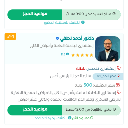
مواعيد الحجز
متاح النهاردة من 9:00 مساءً
الكشف باسبقية الحضور
إعلان
دكتور أحمد لطفي
إستشاري الباطنة العامة وأمراض الكلى
113
إستشاري تخصص
باطنة
شارع الحجاز الرئيسي أعلى
...
مصر الجديدة
500
سعر الكشف:
جنيه
إستشاري الباطنة العامة وأمراض الكلى الامراض المعدية التغذية
لمرضى السكري وفقر الدم التهابات المعدة والاثنى عشر امراض
الباطنة العامة امراض الجهاز الهضمي امراض ضغط الدم تشخيص
مواعيد الحجز
متاح النهاردة من 12:00 مساءً
وعلاج حالات ارتجاع المريء سونار على البطن والحوض علاج
مفتوح الآن
الكشف بميعاد محدد
الكوليسترول