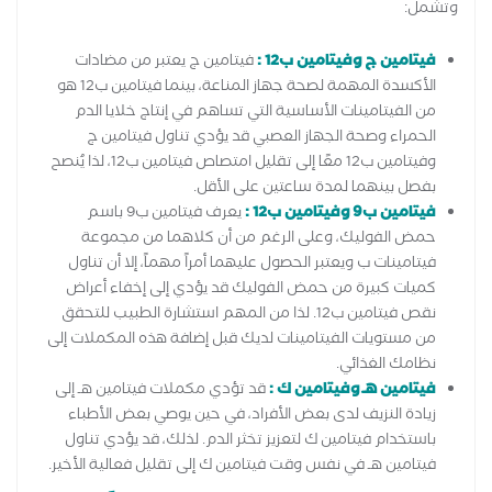
وتشمل:
فيتامين ج وفيتامين ب12 :
فيتامين ج يعتبر من مضادات
الأكسدة المهمة لصحة جهاز المناعة، بينما فيتامين ب12 هو
من الفيتامينات الأساسية التي تساهم في إنتاج خلايا الدم
الحمراء وصحة الجهاز العصبي قد يؤدي تناول فيتامين ج
وفيتامين ب12 معًا إلى تقليل امتصاص فيتامين ب12، لذا يُنصح
بفصل بينهما لمدة ساعتين على الأقل.
فيتامين ب9 وفيتامين ب12 :
يعرف فيتامين ب9 باسم
حمض الفوليك، وعلى الرغم من أن كلاهما من مجموعة
فيتامينات ب ويعتبر الحصول عليهما أمراً مهماً، إلا أن تناول
كميات كبيرة من حمض الفوليك قد يؤدي إلى إخفاء أعراض
نقص فيتامين ب12. لذا من المهم استشارة الطبيب للتحقق
من مستويات الفيتامينات لديك قبل إضافة هذه المكملات إلى
نظامك الغذائي.
فيتامين هـ وفيتامين ك :
قد تؤدي مكملات فيتامين هـ إلى
زيادة النزيف لدى بعض الأفراد، في حين يوصي بعض الأطباء
باستخدام فيتامين ك لتعزيز تخثر الدم. لذلك، قد يؤدي تناول
فيتامين هـ في نفس وقت فيتامين ك إلى تقليل فعالية الأخير.