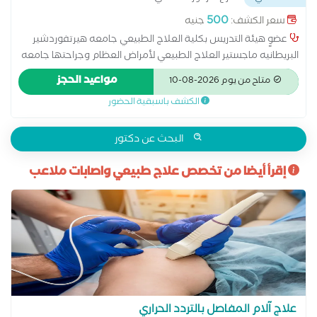
500
سعر الكشف:
جنيه
عضوٍ هيئة التدريس بكلية العلاج الطبيعي جامعه هيرتفوردشير
البريطانيه ماجستير العلاج الطبيعي لأمراض العظام وجراحتها جامعه
القاهره صاحب اول سلسله عيادات في الاسكندريه والقاهرة لعلاج
مواعيد الحجز
متاح من يوم 2026-08-10
آلام الوجه والفكين والعمود الفقري اخصائي العلاج الطبيعي
الكشف باسبقية الحضور
بمستشفي عقبه بن نافع سابقا اخصائي العلاج الطبيعي بمستشفي
العامريه سابقا طبيب الفريق الأول لكره السله لنادي اصحاب الجياد
سابقا طبيب الفريق الأول لكره السله لنادي الزمالك سابقا طبيب
البحث عن دكتور
لفريق التنس الأرضي لنادي سبورتينج سابقا طبيب لبطوله الجمهوريه
للتنس الأرضي لعام 2019 اخصائي العلاج الطبيعي بمستشفي
إقرأ أيضا من تخصص علاج طبيعي واصابات ملاعب
مصطفي كامل للقوات المسلحه سابقا
علاج آلام المفاصل بالتردد الحراري