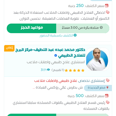
250
سعر الكشف:
جنيه
اخصائي العلاج الطبيعي واصابات الملاعب استعادة الحركة بعد
الكسور أو العمليات. تقوية العضلات الضعيفة. تحسين التوازن
والمرونة
مواعيد الحجز
متاحة بكرة من 3:00 مساءً
الكشف باسبقية الحضور
إعلان
دكتور محمد عبده عبد اللطيف-مركز البرج
للعلاج الطبيعي
استشاري علاج طبيعي واصابات ملاعب
(1 تقييم)
3171
إستشاري تخصص
علاج طبيعي واصابات ملاعب
ش بطرس غالي روكسي العيادة
...
مصر الجديدة
500
سعر الكشف:
جنيه
رئيس قسم العلاج الطبيعي بالقوات المسلحه سابقا استشاري
بالقوات المسلحه