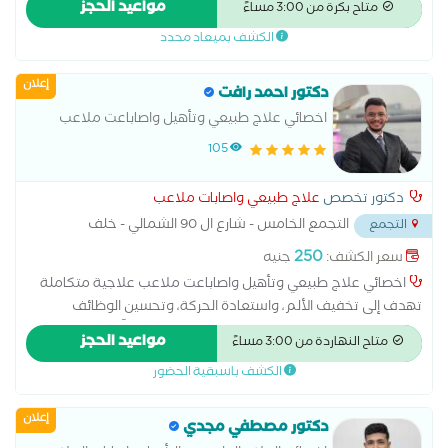
مواعيد الحجز
متاح بكرة من 3:00 مساءً
الكشف بميعاد محدد
إعلان
دكتور احمد رافت
اخصائي علاج طبيعي وتأهيل واصاباعت ملاعب
105
دكتور تخصص
علاج طبيعي واصابات ملاعب
التجمع الخامس - شارع ال 90 الشمالي - خلف
التجمع
المستشفي الجوي
...
250
سعر الكشف:
جنيه
اخصائي علاج طبيعي وتأهيل واصاباعت ملاعب علاجية متكاملة
تهدف إلى تخفيف الألم، واستعادة الحركة، وتحسين الوظائف
الحركية، باستخدام أحدث تقنيات العلاج الطبيعي وفقًا لاحتياجات كل
مواعيد الحجز
متاح النهاردة من 3:00 مساءً
مريض. يقدم خدمات علاج آلام الرقبة والظهر، والانزلاق الغضروفي،
الكشف باسبقية الحضور
وخشونة المفاصل، وإصابات الملاعب، وتمزقات الأربطة والعضلات،
والتأهيل بعد العمليات الجراحية والكسور، وتأهيل مرضى الجلطات
إعلان
الدماغية وإصابات الأعصاب، بالإضافة إلى علاج مشاكل القوام وآلام
دكتور مصطفي مجدي
العمود الفقري والمفاصل. يحرص على إجراء تقييم دقيق للحالة