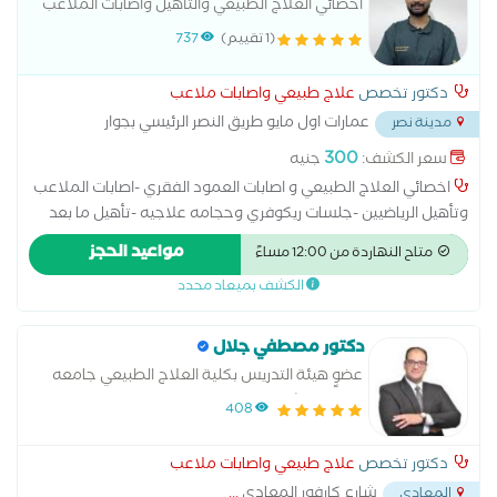
اخصائي العلاج الطبيعي والتأهيل واصابات الملاعب
ووضع خطة علاجية فردية تشمل التمارين العلاجية والعلاج اليدوي
(1 تقييم)
737
والأجهزة الحديثة، مع المتابعة المستمرة لضمان أفضل النتائج،
وتسريع التعافي، وتحسين الحركة، والعودة إلى ممارسة الأنشطة
دكتور تخصص
علاج طبيعي واصابات ملاعب
اليومية
عمارات اول مايو طريق النصر الرئيسي بجوار
مدينة نصر
...
wimby
300
سعر الكشف:
جنيه
اخصائي العلاج الطبيعي و اصابات العمود الفقري -اصابات الملاعب
وتأهيل الرياضيين -جلسات ريكوفري وحجامه علاجيه -تأهيل ما بعد
الجلطات ومشاكل الحبل الشوكي -علاج مشاكل ما بعد عمليات الرباط
مواعيد الحجز
متاح النهاردة من 12:00 مساءً
الصليبي والغضروف الهلالي - علاج مشاكل تيبس الكتف و التهاب
الكشف بميعاد محدد
الاوتار
دكتور مصطفي جلال
عضوٍ هيئة التدريس بكلية العلاج الطبيعي جامعه
هيرتفوردشير البريطانيه ماجستير العلاج الطبيعي
408
لأمراض العظام وجراحتها جامعه القاهره صاحب
اول سلسله عيادات في
دكتور تخصص
علاج طبيعي واصابات ملاعب
شارع كارفور المعادي
...
المعادي