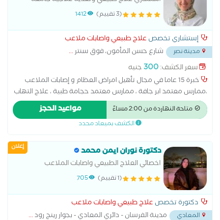
القاهرة
(3 تقييم)
1412
إستشاري تخصص
علاج طبيعي واصابات ملاعب
شارع حسن المأمون، فوق سنتر
...
مدينة نصر
300
سعر الكشف:
جنيه
خبرة 15 عاما في مجال تأهيل امراض العظام و إصابات الملاعب
،ممارس معتمد ابر جافة ، ممارس معتمد حجامة طبية ، علاج التهاب
الاعصاب الطرفية ، تأهيل امراض المناعة الذاتية ، تأهيل الانزلاق
مواعيد الحجز
متاحة النهاردة من 2:00 مساءً
الغضروفي القطني العنقي، كبير اخصائي العلاج الطبيعي مستشفي
الكشف بميعاد محدد
المنيرة العام و هاي تون كلينك ، ارايز كلينيك، عيادات د.حسني صابر ،
دبلومة تغذية علاجية جامعة عين شمس
إعلان
دكتورة نوران ايمن محمد
اخصائي العلاج الطبيعي واصابات الملاعب
(1 تقييم)
705
دكتورة تخصص
علاج طبيعي واصابات ملاعب
مدينة الفرسان - دائري المعادي - بجوار رينج رود
...
المعادي